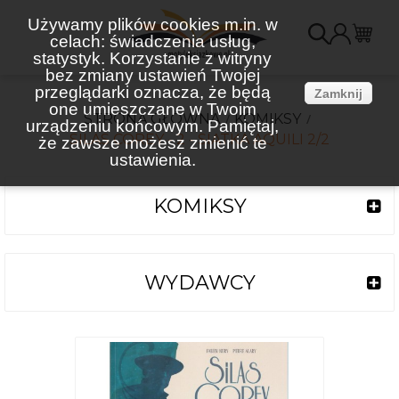
Używamy plików cookies m.in. w
celach: świadczenia usług,
K
statystyk. Korzystanie z witryny
bez zmiany ustawień Twojej
(
przeglądarki oznacza, że będą
Zamknij
one umieszczane w Twoim
STRONA GŁÓWNA
KOMIKSY
urządzeniu końcowym. Pamiętaj,
SILAS COREY - 2 - SIATKA AQUILI 2/2
że zawsze możesz zmienić te
ustawienia.
KOMIKSY
WYDAWCY