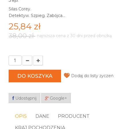
5
egz.
Silas Corey.
Detektyw. Szpieg. Zabójca...
25,84 zł
38,00 zł
najniższa cena z 30 dni przed obniżką
DO KOSZYKA
Dodaj do listy życzeń
Udostępnij
Google+
OPIS
DANE
PRODUCENT
KRAJ POCHODZENIA