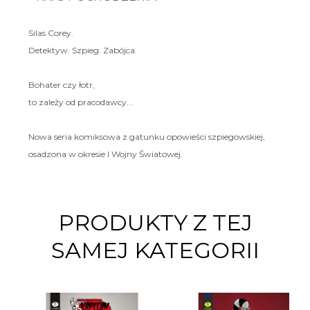
Silas Corey.
Detektyw. Szpieg. Zabójca.
Bohater czy łotr,
to zależy od pracodawcy...
Nowa seria komiksowa z gatunku opowieści szpiegowskiej,
osadzona w okresie I Wojny Światowej.
PRODUKTY Z TEJ
SAMEJ KATEGORII