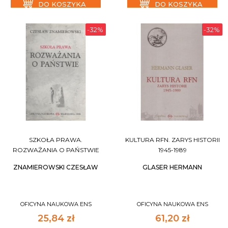
DO KOSZYKA
DO KOSZYKA
-32%
-32%
SZKOŁA PRAWA.
KULTURA RFN. ZARYS HISTORII
ROZWAŻANIA O PAŃSTWIE
1945-1989
ZNAMIEROWSKI CZESŁAW
GLASER HERMANN
OFICYNA NAUKOWA ENS
OFICYNA NAUKOWA ENS
25,84 zł
61,20 zł