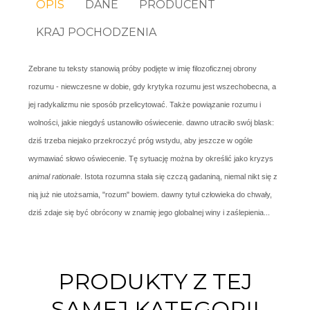
OPIS
DANE
PRODUCENT
KRAJ POCHODZENIA
Zebrane tu teksty stanowią próby podjęte w imię filozoficznej obrony
rozumu - niewczesne w dobie, gdy krytyka rozumu jest wszechobecna, a
jej radykalizmu nie sposób przelicytować. Także powiązanie rozumu i
wolności, jakie niegdyś ustanowiło oświecenie. dawno utraciło swój blask:
dziś trzeba niejako przekroczyć próg wstydu, aby jeszcze w ogóle
wymawiać słowo oświecenie. Tę sytuację można by określić jako kryzys
animal rationale
. Istota rozumna stała się czczą gadaniną, niemal nikt się z
nią już nie utożsamia, "rozum" bowiem. dawny tytuł człowieka do chwały,
dziś zdaje się być obrócony w znamię jego globalnej winy i zaślepienia...
PRODUKTY Z TEJ
SAMEJ KATEGORII