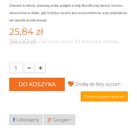
Zebrane tu teksty stanowią próby podjęte w imię filozoficznej obrony rozumu -
niewczesne w dobie, gdy krytyka rozumu jest wszechobecna, a jej radykalizmu
nie sposób przelicytować.
25,84 zł
38,00 zł
najniższa cena z 30 dni przed obniżką
DO KOSZYKA
Dodaj do listy życzeń
Ostatnie egzemplarze!
Udostępnij
Google+