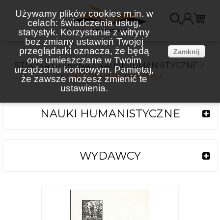
Używamy plików cookies m.in. w
celach: świadczenia usług,
K
statystyk. Korzystanie z witryny
bez zmiany ustawień Twojej
(
przeglądarki oznacza, że będą
Zamknij
one umieszczane w Twoim
STRONA GŁÓWNA
NAUKI HUMANISTYCZNE
urządzeniu końcowym. Pamiętaj,
PRÓBA REHABILITACJI BR.
że zawsze możesz zmienić te
ustawienia.
NAUKI HUMANISTYCZNE
WYDAWCY