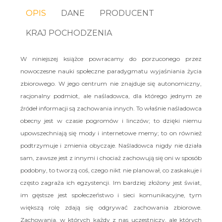
OPIS
DANE
PRODUCENT
KRAJ POCHODZENIA
W niniejszej książce powracamy do porzuconego przez
nowoczesne nauki społeczne paradygmatu wyjaśniania życia
zbiorowego. W jego centrum nie znajduje się autonomiczny,
racjonalny podmiot, ale naśladowca, dla którego jednym ze
źródeł informacji są zachowania innych. To właśnie naśladowca
obecny jest w czasie pogromów i linczów; to dzięki niemu
upowszechniają się mody i internetowe memy; to on również
podtrzymuje i zmienia obyczaje. Naśladowca nigdy nie działa
sam, zawsze jest z innymi i chociaż zachowują się oni w sposób
podobny, to tworzą coś, czego nikt nie planował, co zaskakuje i
często zagraża ich egzystencji. Im bardziej złożony jest świat,
im gęstsze jest społeczeństwo i sieci komunikacyjne, tym
większą rolę zdają się odgrywać zachowania zbiorowe.
Zachowania, w których każdy z nas uczestniczy, ale których