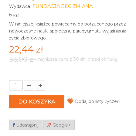
FUNDACJA BĘC ZMIANA
Wydawca
6
egz.
W niniejszej książce powracamy do porzuconego przez
nowoczesne nauki społeczne paradygmatu wyjaśniania
życia zbiorowego...
22,44 zł
33,00 zł
najniższa cena z 30 dni przed obniżką
DO KOSZYKA
Dodaj do listy życzeń
Udostępnij
Google+