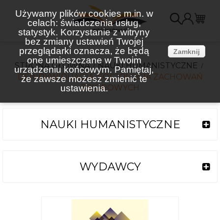
Używamy plików cookies m.in. w
celach: świadczenia usług,
K
statystyk. Korzystanie z witryny
bez zmiany ustawień Twojej
(
przeglądarki oznacza, że będą
Zamknij
one umieszczane w Twoim
STRONA GŁÓWNA
NAUKI HUMANISTYCZNE
urządzeniu końcowym. Pamiętaj,
DEINDYWIDUACJA. SOCJOLOGIA ZACHOWAŃ
że zawsze możesz zmienić te
ustawienia.
ZBIOROWYCH
NAUKI HUMANISTYCZNE
WYDAWCY