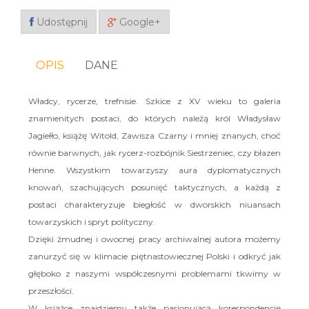
Udostępnij
Google+
OPIS
DANE
Władcy, rycerze, trefnisie. Szkice z XV wieku to galeria
znamienitych postaci, do których należą król Władysław
Jagiełło, książę Witold, Zawisza Czarny i mniej znanych, choć
równie barwnych, jak rycerz-rozbójnik Siestrzeniec, czy błazen
Henne. Wszystkim towarzyszy aura dyplomatycznych
knowań, szachujących posunięć taktycznych, a każdą z
postaci charakteryzuje biegłość w dworskich niuansach
towarzyskich i spryt polityczny.
Dzięki żmudnej i owocnej pracy archiwalnej autora możemy
zanurzyć się w klimacie piętnastowiecznej Polski i odkryć jak
głęboko z naszymi współczesnymi problemami tkwimy w
przeszłości.
W książce znajdziemy także pasjonującą korespondencję