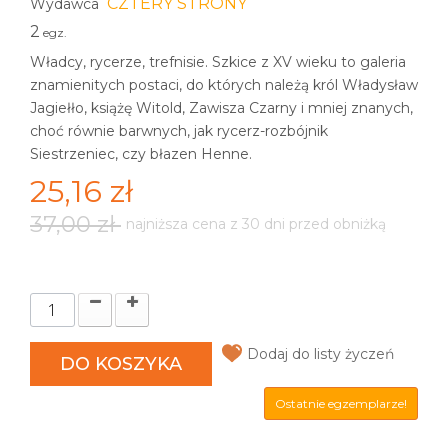
CZTERY STRONY
Wydawca
2
egz.
Władcy, rycerze, trefnisie. Szkice z XV wieku to galeria
znamienitych postaci, do których należą król Władysław
Jagiełło, książę Witold, Zawisza Czarny i mniej znanych,
choć równie barwnych, jak rycerz-rozbójnik
Siestrzeniec, czy błazen Henne.
25,16 zł
37,00 zł
najniższa cena z 30 dni przed obniżką
Dodaj do listy życzeń
DO KOSZYKA
Ostatnie egzemplarze!