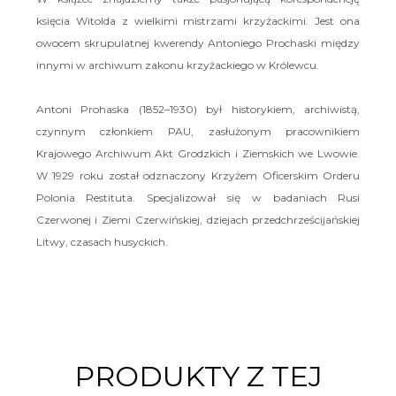
księcia Witolda z wielkimi mistrzami krzyżackimi. Jest ona
owocem skrupulatnej kwerendy Antoniego Prochaski między
innymi w archiwum zakonu krzyżackiego w Królewcu.
Antoni Prohaska (1852–1930) był historykiem, archiwistą,
czynnym członkiem PAU, zasłużonym pracownikiem
Krajowego Archiwum Akt Grodzkich i Ziemskich we Lwowie.
W 1929 roku został odznaczony Krzyżem Oficerskim Orderu
Polonia Restituta. Specjalizował się w badaniach Rusi
Czerwonej i Ziemi Czerwińskiej, dziejach przedchrześcijańskiej
Litwy, czasach husyckich.
PRODUKTY Z TEJ