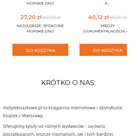
MORSKIE DNO
A...
27,20 zł
40,12 zł
40,00 zł
59,00 zł
NAJGŁĘBSZE, SPOKOJNE
MIĘDZY
MORSKIE DNO
DOKUMENTALNOŚCIĄ A...
DO KOSZYKA
DO KOSZYKA
KRÓTKO O NAS:
motyleksiazkowe.pl to księgarnia internetowa i dystrybutor
książek z Warszawy.
Oferujemy tytuły od różnych wydawców - zarówno
początkujących, jeszcze nieznanych, jak i tych bardziej