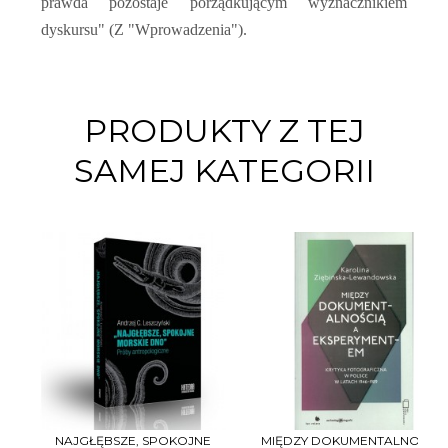
prawda pozostaje porządkującym wyznacznikiem
dyskursu" (Z "Wprowadzenia").
PRODUKTY Z TEJ
SAMEJ KATEGORII
NAJGŁĘBSZE, SPOKOJNE
MIĘDZY DOKUMENTALNOŚCIĄ