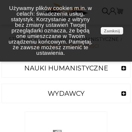
Używamy plików cookies m.in. w
celach: świadczenia usług,
K
statystyk. Korzystanie z witryny
bez zmiany ustawień Twojej
(
przeglądarki oznacza, że będą
Zamknij
one umieszczane w Twoim
STRONA GŁÓWNA
NAUKI HUMANISTYCZNE
urządzeniu końcowym. Pamiętaj,
UCIECZKA Z DOWOLNOŚCI
że zawsze możesz zmienić te
ustawienia.
NAUKI HUMANISTYCZNE
WYDAWCY