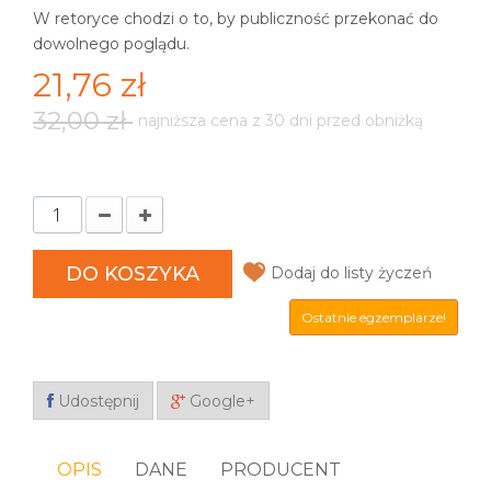
W retoryce chodzi o to, by publiczność przekonać do
dowolnego poglądu.
21,76 zł
32,00 zł
najniższa cena z 30 dni przed obniżką
DO KOSZYKA
Dodaj do listy życzeń
Ostatnie egzemplarze!
Udostępnij
Google+
OPIS
DANE
PRODUCENT