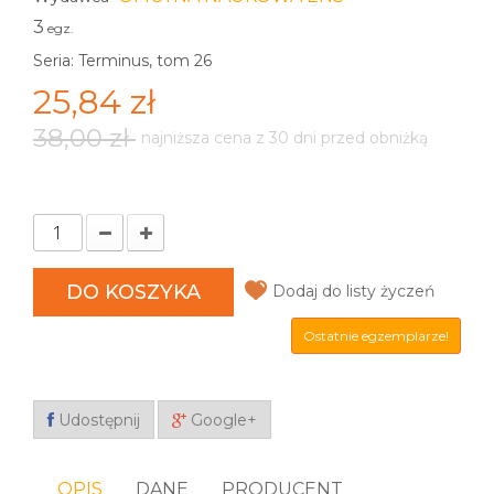
3
egz.
Seria: Terminus, tom 26
25,84 zł
38,00 zł
najniższa cena z 30 dni przed obniżką
DO KOSZYKA
Dodaj do listy życzeń
Ostatnie egzemplarze!
Udostępnij
Google+
OPIS
DANE
PRODUCENT