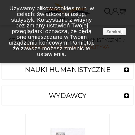
Używamy plików cookies m.in. w
celach: świadczenia usług,
K
statystyk. Korzystanie z witryny
bez zmiany ustawień Twojej
(
przeglądarki oznacza, że będą
Zamknij
one umieszczane w Twoim
STRONA GŁÓWNA
NAUKI HUMANISTYCZNE
urządzeniu końcowym. Pamiętaj,
PRZYRODA CZŁOWIEK POLITYKA
że zawsze możesz zmienić te
ustawienia.
NAUKI HUMANISTYCZNE
WYDAWCY