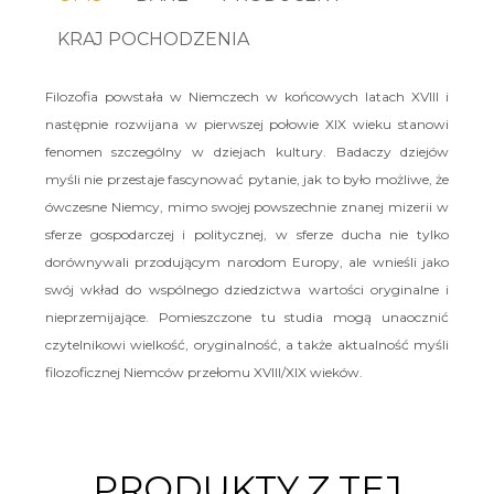
KRAJ POCHODZENIA
Filozofia powstała w Niemczech w końcowych latach XVIII i
następnie rozwijana w pierwszej połowie XIX wieku stanowi
fenomen szczególny w dziejach kultury. Badaczy dziejów
myśli nie przestaje fascynować pytanie, jak to było możliwe, że
ówczesne Niemcy, mimo swojej powszechnie znanej mizerii w
sferze gospodarczej i politycznej, w sferze ducha nie tylko
dorównywali przodującym narodom Europy, ale wnieśli jako
swój wkład do wspólnego dziedzictwa wartości oryginalne i
nieprzemijające. Pomieszczone tu studia mogą unaocznić
czytelnikowi wielkość, oryginalność, a także aktualność myśli
filozoficznej Niemców przełomu XVIII/XIX wieków.
PRODUKTY Z TEJ