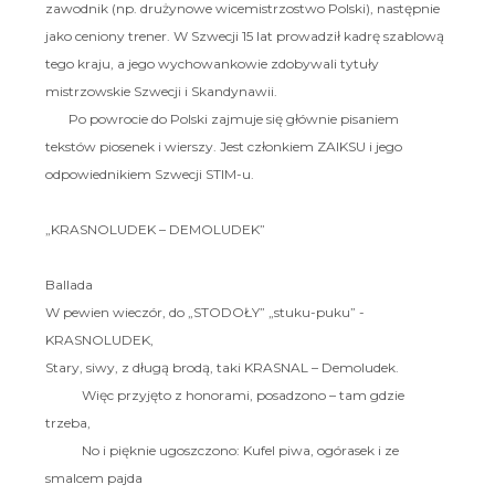
zawodnik (np. drużynowe wicemistrzostwo Polski), następnie
jako ceniony trener. W Szwecji 15 lat prowadził kadrę szablową
tego kraju, a jego wychowankowie zdobywali tytuły
mistrzowskie Szwecji i Skandynawii.
Po powrocie do Polski zajmuje się głównie pisaniem
tekstów piosenek i wierszy. Jest członkiem ZAIKSU i jego
odpowiednikiem Szwecji STIM-u.
„KRASNOLUDEK – DEMOLUDEK”
Ballada
W pewien wieczór, do „STODOŁY” „stuku-puku” -
KRASNOLUDEK,
Stary, siwy, z długą brodą, taki KRASNAL – Demoludek.
Więc przyjęto z honorami, posadzono – tam gdzie
trzeba,
No i pięknie ugoszczono: Kufel piwa, ogórasek i ze
smalcem pajda