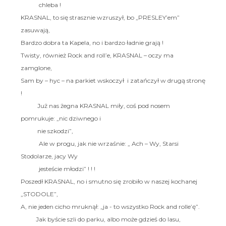
chleba !
KRASNAL, to się strasznie wzruszył, bo „PRESLEY’em”
zasuwają,
Bardzo dobra ta Kapela, no i bardzo ładnie grają !
Twisty, również Rock and roll’e, KRASNAL – oczy ma
zamglone,
Sam by – hyc – na parkiet wskoczył i zatańczył w drugą stronę
!
Już nas żegna KRASNAL miły, coś pod nosem
pomrukuje: „nic dziwnego i
nie szkodzi”,
Ale w progu, jak nie wrzaśnie: „ Ach – Wy, Starsi
Stodolarze, jacy Wy
jesteście młodzi” ! ! !
Poszedł KRASNAL, no i smutno się zrobiło w naszej kochanej
„STODOLE”,
A, nie jeden cicho mruknął: „ja - to wszystko Rock and rolle’ę”.
Jak byście szli do parku, albo może gdzieś do lasu,