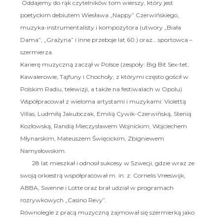
Oddajemy do rąk czytelników tom wierszy, który jest
poetyckim debiutem Wiesława „Nappy” Czerwińskiego,
muzyka-instrumentalisty i kompozytora (utwory „Biała
Dama”, „Grażyna” i inne przeboje lat 60.) oraz… sportowca –
szermierza.
Karierę muzyczną zaczął w Polsce (zespoły: Big Bit Sex-tet,
Kawalerowie, Tajfuny i Chochoły, z którymi często gościł w
Polskim Radiu, telewizji, a także na festiwalach w Opolu).
Współpracował z wieloma artystami i muzykami: Violettą
Villas, Ludmiłą Jakubczak, Emilią Cywik-Czerwińską, Stenią
Kozłowską, Randią Mieczysławem Wojnickim, Wojciechem
Młynarskim, Mateuszem Święcickim, Zbigniewem
Namysłowskim.
28 lat mieszkał i odnosił sukcesy w Szwecji, gdzie wraz ze
swoją orkiestrą współpracował m. in. z: Cornelis Vreeswijk,
ABBA, Swenne i Lotte oraz brał udział w programach
rozrywkowych „Casino Revy”.
Równolegle z pracą muzyczną zajmował się szermierką jako