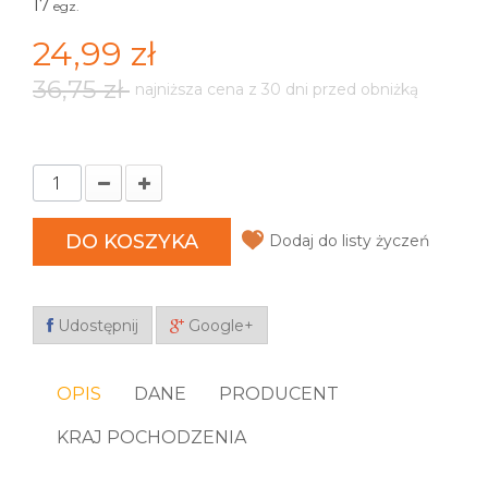
17
egz.
24,99 zł
36,75 zł
najniższa cena z 30 dni przed obniżką
DO KOSZYKA
Dodaj do listy życzeń
Udostępnij
Google+
OPIS
DANE
PRODUCENT
KRAJ POCHODZENIA