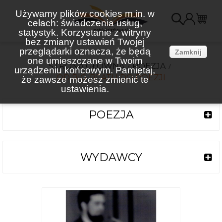
Używamy plików cookies m.in. w
celach: świadczenia usług,
K
statystyk. Korzystanie z witryny
bez zmiany ustawień Twojej
(
przeglądarki oznacza, że będą
Zamknij
one umieszczane w Twoim
STRONA GŁÓWNA
POEZJA
urządzeniu końcowym. Pamiętaj,
OD BIG-BEATU DO POEZJI
że zawsze możesz zmienić te
ustawienia.
POEZJA
WYDAWCY