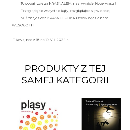
To popatrzcie za KRASNALEM, nazrywajcie Koperwasu !
Przeglądajcie wszystkie kąty, rozglądajcie się w około,
Nuż znajdziecie KRASNOLUDKA i znów będzie nam
WESOŁO ! ! !
Pilawa, noc z 18 na 19-VIII-2024 r.
PRODUKTY Z TEJ
SAMEJ KATEGORII