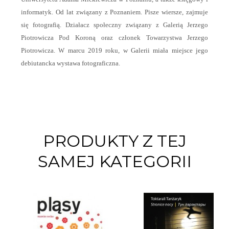
informatyk. Od lat związany z Poznaniem. Pisze wiersze, zajmuje
się fotografią. Działacz społeczny związany z Galerią Jerzego
Piotrowicza Pod Koroną oraz członek Towarzystwa Jerzego
Piotrowicza. W marcu 2019 roku, w Galerii miała miejsce jego
debiutancka wystawa fotograficzna.
PRODUKTY Z TEJ
SAMEJ KATEGORII