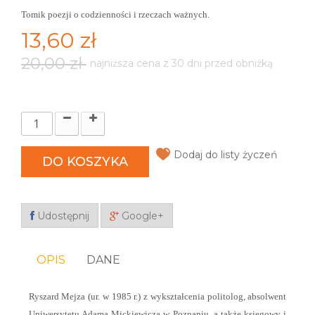
Tomik poezji o codzienności i rzeczach ważnych.
13,60 zł
20,00 zł
najniższa cena z 30 dni przed obniżką
Dodaj do listy życzeń
DO KOSZYKA
Udostępnij
Google+
OPIS
DANE
Ryszard Mejza (ur. w 1985 r.) z wykształcenia politolog, absolwent
Uniwersytetu Adama Mickiewicza w Poznaniu, a także księgowy i