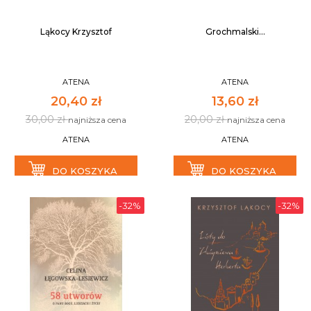
Ląkocy Krzysztof
Grochmalski...
ATENA
ATENA
20,40 zł
13,60 zł
30,00 zł
20,00 zł
najniższa cena
najniższa cena
ATENA
ATENA
DO KOSZYKA
DO KOSZYKA
-32%
-32%