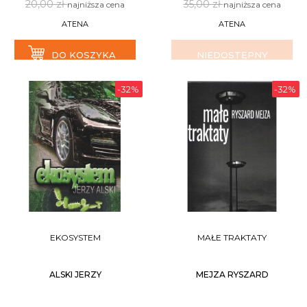
20,00 zł
35,00 zł
najniższa cena
najniższa cena
ATENA
ATENA
DO KOSZYKA
NIEDOSTĘPNY
-32%
-32%
EKOSYSTEM
MAŁE TRAKTATY
ALSKI JERZY
MEJZA RYSZARD