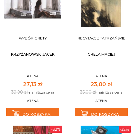
WYBÓR GRETY
RECYTACJE TATRZAŃSKIE
KRZYŻANOWSKI JACEK
GRELA MACIEJ
ATENA
ATENA
27,13 zł
23,80 zł
39,90 zł
35,00 zł
najniższa cena
najniższa cena
ATENA
ATENA
DO KOSZYKA
DO KOSZYKA
-32%
-32%