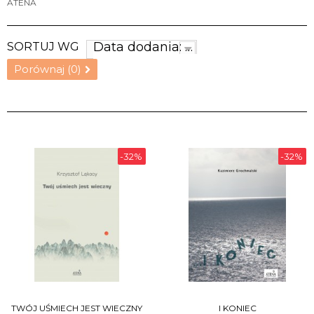
ATENA
Data dodania: najnowsze
SORTUJ WG
Porównaj (
0
)
-32%
-32%
TWÓJ UŚMIECH JEST WIECZNY
I KONIEC