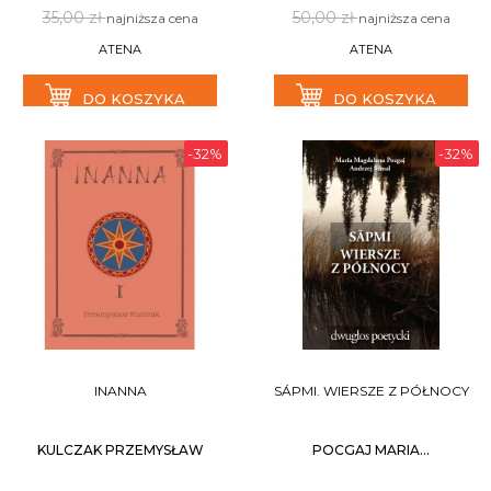
35,00 zł
50,00 zł
najniższa cena
najniższa cena
ATENA
ATENA
DO KOSZYKA
DO KOSZYKA
-32%
-32%
INANNA
SÁPMI. WIERSZE Z PÓŁNOCY
KULCZAK PRZEMYSŁAW
POCGAJ MARIA...