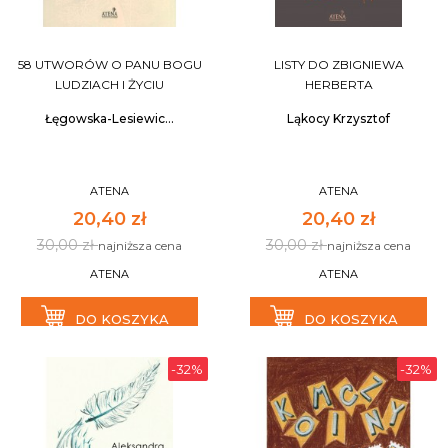
58 UTWORÓW O PANU BOGU
LISTY DO ZBIGNIEWA
LUDZIACH I ŻYCIU
HERBERTA
Łęgowska-Lesiewic...
Ląkocy Krzysztof
ATENA
ATENA
20,40 zł
20,40 zł
30,00 zł
30,00 zł
najniższa cena
najniższa cena
ATENA
ATENA
DO KOSZYKA
DO KOSZYKA
-32%
-32%