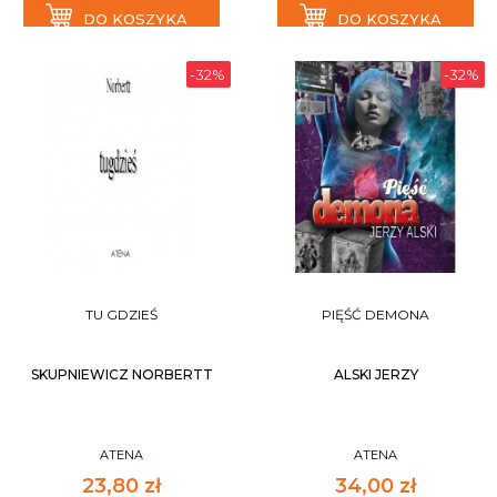
DO KOSZYKA
DO KOSZYKA
-32%
-32%
TU GDZIEŚ
PIĘŚĆ DEMONA
SKUPNIEWICZ NORBERTT
ALSKI JERZY
ATENA
ATENA
23,80 zł
34,00 zł