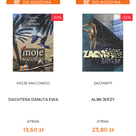
DO KOSZYKA
DO KOSZYKA
-32%
-32%
MOJE MACONDO
ZACHWYT
DACHTERA DANUTA EWA
ALSKI JERZY
ATENA
ATENA
13,60 zł
23,80 zł