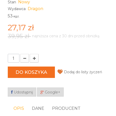
Nowy
Stan
Dragon
Wydawca
53
egz.
27,17 zł
39,95 zł
najniższa cena z 30 dni przed obniżką
DO KOSZYKA
Dodaj do listy życzeń
Udostępnij
Google+
OPIS
DANE
PRODUCENT