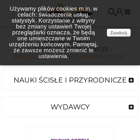
Używamy plików cookies m.in. w
celach: świadczenia usług,
K
statystyk. Korzystanie z witryny
bez zmiany ustawień Twojej
(
przeglądarki oznacza, że będą
Zamknij
one umieszczane w Twoim
STRONA GŁÓWNA
urządzeniu końcowym. Pamiętaj,
NAUKI ŚCISŁE I PRZYRODNICZE
że zawsze możesz zmienić te
ustawienia.
ENCYKLOPEDIA PSÓW. DOBRZE WIEDZIEĆ
NAUKI ŚCISŁE I PRZYRODNICZE
WYDAWCY