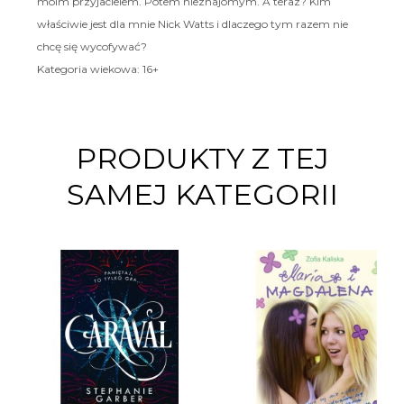
moim przyjacielem. Potem nieznajomym. A teraz? Kim
właściwie jest dla mnie Nick Watts i dlaczego tym razem nie
chcę się wycofywać?
Kategoria wiekowa: 16+
PRODUKTY Z TEJ
SAMEJ KATEGORII