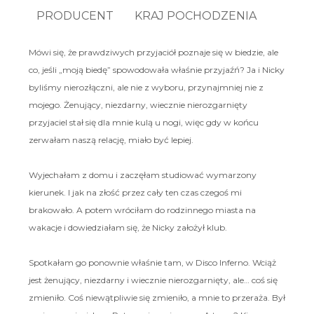
PRODUCENT
KRAJ POCHODZENIA
Mówi się, że prawdziwych przyjaciół poznaje się w biedzie, ale
co, jeśli „moją biedę” spowodowała właśnie przyjaźń? Ja i Nicky
byliśmy nierozłączni, ale nie z wyboru, przynajmniej nie z
mojego. Żenujący, niezdarny, wiecznie nierozgarnięty
przyjaciel stał się dla mnie kulą u nogi, więc gdy w końcu
zerwałam naszą relację, miało być lepiej.
Wyjechałam z domu i zaczęłam studiować wymarzony
kierunek. I jak na złość przez cały ten czas czegoś mi
brakowało. A potem wróciłam do rodzinnego miasta na
wakacje i dowiedziałam się, że Nicky założył klub.
Spotkałam go ponownie właśnie tam, w Disco Inferno. Wciąż
jest żenujący, niezdarny i wiecznie nierozgarnięty, ale… coś się
zmieniło. Coś niewątpliwie się zmieniło, a mnie to przeraża. Był