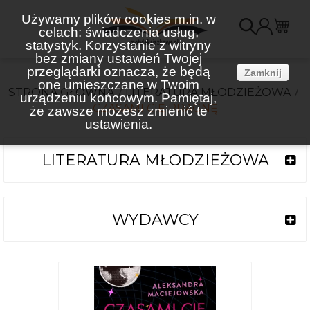
Używamy plików cookies m.in. w
celach: świadczenia usług,
K
statystyk. Korzystanie z witryny
bez zmiany ustawień Twojej
(
przeglądarki oznacza, że będą
Zamknij
one umieszczane w Twoim
STRONA GŁÓWNA
LITERATURA MŁODZIEŻOWA
urządzeniu końcowym. Pamiętaj,
CZASAMI CIĘ PRAGNĘ
że zawsze możesz zmienić te
ustawienia.
LITERATURA MŁODZIEŻOWA
WYDAWCY