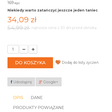
169
egz.
Niekiedy warto zatańczyć jeszcze jeden taniec
34,09 zł
54,99 zł
najniższa cena z 30 dni przed obniżką
DO KOSZYKA
Dodaj do listy życzeń
Udostępnij
Google+
OPIS
DANE
PRODUKTY POWIĄZANE