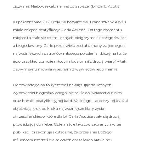
ojczyzna. Niebo czekało na nas od zawsze. (bł. Carlo Acutis)
10 października 2020 roku w bazylice św. Franciszka w Asyżu
miała miejsce beatyfikacja Carla Acutisa. Od tego momentu
miejsce to stało się celem licznych pielgrzymek z całego świata,
a błogosławiony Carlo przez wielu został uznany za jednego z
najważniejszych patronów młodego pokolenia. „Liczę na to, że
jego przykład pomoże młodym ludziom iść drogą wiary” – tak
o swym synu mówiła w jednym z wywiadów jego mama.
Odpowiadając na to życzenie i nawiązując do licznych
wypowiedzi błogosławionego, ale także do świadectw o nim
oraz homilii beatyfikacyjnej kard. Valliniego – autorzy tej książki
objaśniają krok po kroku najważniejsze filary życia
chrześcijańskiego, które dla bł. Carla Acutisa stały się drogą
prowadzącą do nieba. Czternaście tekstów zebranych w tej
publikacji przekonuje skutecznie, że przesłanie Bożego
influencera jest dziś dla młodych chrześcijan aktualne i