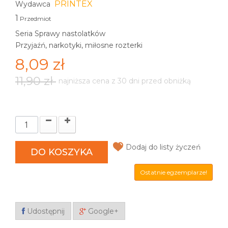
PRINTEX
Wydawca
1
Przedmiot
Seria Sprawy nastolatków
Przyjaźń, narkotyki, miłosne rozterki
8,09 zł
11,90 zł
najniższa cena z 30 dni przed obniżką
Dodaj do listy życzeń
DO KOSZYKA
Ostatnie egzemplarze!
Udostępnij
Google+