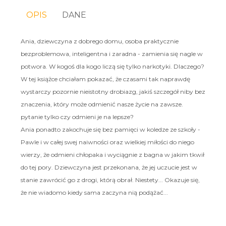
OPIS
DANE
Ania, dziewczyna z dobrego domu, osoba praktycznie
bezproblemowa, inteligentna i zaradna - zamienia się nagle w
potwora. W kogoś dla kogo liczą się tylko narkotyki. Dlaczego?
W tej książce chciałam pokazać, że czasami tak naprawdę
wystarczy pozornie nieistotny drobiazg, jakiś szczegół niby bez
znaczenia, który może odmienić nasze życie na zawsze.
pytanie tylko czy odmieni je na lepsze?
Ania ponadto zakochuje się bez pamięci w koledze ze szkoły -
Pawle i w całej swej naiwności oraz wielkiej miłości do niego
wierzy, że odmieni chłopaka i wyciągnie z bagna w jakim tkwił
do tej pory. Dziewczyna jest przekonana, że jej uczucie jest w
stanie zawrócić go z drogi, którą obrał. Niestety... Okazuje się,
że nie wiadomo kiedy sama zaczyna nią podążać...