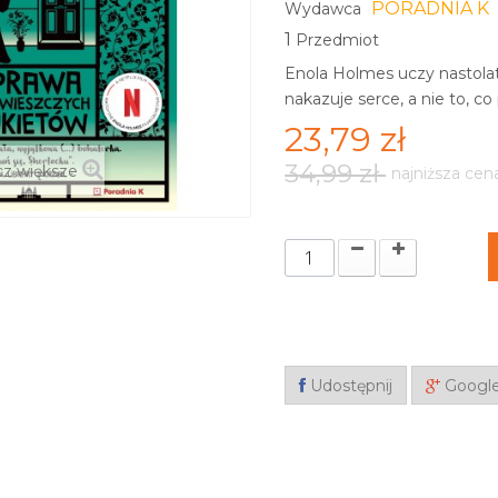
PORADNIA K
Wydawca
1
Przedmiot
Enola Holmes uczy nastolatk
nakazuje serce, a nie to, co 
23,79 zł
34,99 zł
z większe
najniższa cen
Udostępnij
Googl