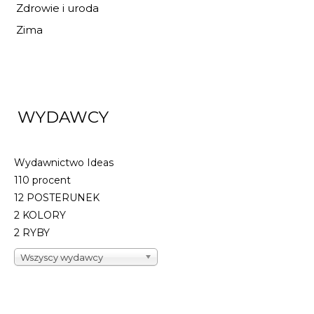
Zdrowie i uroda
30,59 zł
44,99 zł
Zima
DO KOSZYKA
WYDAWCY
Wydawnictwo Ideas
110 procent
12 POSTERUNEK
2 KOLORY
2 RYBY
Wszyscy wydawcy