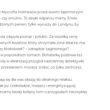
ka i Mycrofta Holmesów przed swoim tajemniczym
no czy smutno. To dzięki wsparciu mamy Enola
urodzonych panien, tylko wyruszy do Londynu, by
ola zdążyła poznać i polubić. Za wszelką cenę
iwnych kwiatów, który otrzymała żona lekarza, ma
 czy ktokolwiek? – odnajdzie zaginionego?
ż w poprzednich tomach. Bohaterkę podziwia też
olę w ekranizacji przygód nastoletniej detektywki.
 przesłaniem: możesz zrobić, co tylko zechcesz,
ją się dla was okazją do idealnego relaksu.
jak po czekoladzie, masażu i energetyzującej
olecamy każdy kolejny tom o przygodach niezwykłej