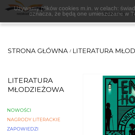
PORADNIA K
Używamy plików cookies m.in. w celach: świadc
oznacza, że będą one umieszczane w Tw
KSIĄŻKI
STRONA GŁÓWNA
LITERATURA MŁO
LITERATURA
MŁODZIEŻOWA
NOWOŚCI
NAGRODY LITERACKIE
ZAPOWIEDZI