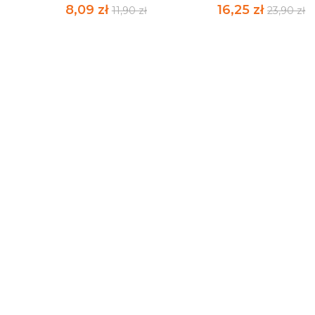
8,09 zł
16,25 zł
11,90 zł
23,90 zł
MARIA I MAGDALENA
SZUKAJĄC DUCHA
ROCKA