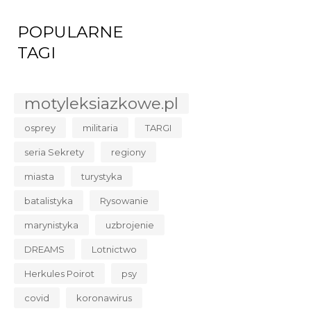
POPULARNE
TAGI
motyleksiazkowe.pl
osprey
militaria
TARGI
seria Sekrety
regiony
miasta
turystyka
batalistyka
Rysowanie
marynistyka
uzbrojenie
DREAMS
Lotnictwo
Herkules Poirot
psy
covid
koronawirus