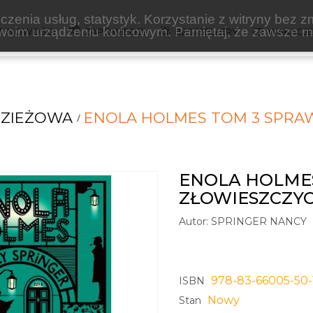
zenia usług, statystyk. Korzystanie z witryny bez z
oim urządzeniu końcowym. Pamiętaj, że zawsze mo
NOWOŚCI
ZAPOWIEDZI
BESTSELLERY
WAKACJ
DZIEŻOWA
ENOLA HOLMES TOM 3 SPRA
ENOLA HOLME
ZŁOWIESZCZY
Autor:
SPRINGER NANCY
978-83-66005-50-
ISBN
Nowy
Stan