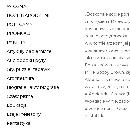
WIOSNA
„Doskonale sobie pora
BOŻE NARODZENIE
zniknięciem. Dziewczy
POLECAMY
postanawia, że nie pod
PROMOCJE
zostać perdytorystką 
PAKIETY
A w tomie trzecim jej 
postanawia zatem odsz
Artykuły papiernicze
jakieś znaczenie dla s
Audiobooki i płyty
Enola znów musi wykaz
Gry, puzzle, zabawki
Millie Bobby Brown, sł
Architektura
Aktorka tak mówi o ks
wystarczy, że się na t
Biografie i autobiografie
A Agnieszka Czoska (bl
Czasopisma
Wpadacie w nie, zapomi
Edukacja
drzemce naraz. Okazał
Eseje i felietony
nastolatki.
Fantastyka