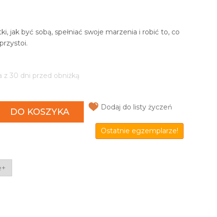
i, jak być sobą, spełniać swoje marzenia i robić to, co
przystoi.
a z 30 dni przed obniżką
Dodaj do listy życzeń
DO KOSZYKA
Ostatnie egzemplarze!
e+