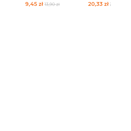
9,45 zł
20,33 zł
13,90 zł
29,90 zł
EWA TOMEK EDYTA
WOJOWNICY NOWEL
OMEN MGLISTEJ...