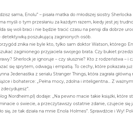
dzisz sama, Enolu” – pisała matka do młodszej siostry Sherloc
na myśli o tym przesłaniu za każdym razem, kiedy jest jej trud
da się woli braci i nie będzie tracić czasu na pensji dla dobrze 
– detektywką poszukującą zaginionych osób.
przygód znika nie byle kto, tylko sam doktor Watson, którego En
ukać zaginionego przyjaciela swojego brata. Czy bukiet przedz
prawy? Sherlock je ignoruje – czy słusznie? Kto z rodzeństwa – i
ać się sprytem, odwagą i empatią. To cechy, które pokazała ju
ynna Jedenastka z serialu Stranger Things, która zagrała główną r
iążce i bohaterce: „Pełna mocy, zdolna i inteligentna… Z ważnym
o zdecydujesz”.
og Nordheim.pl) dodaje: „Na pewno macie takie książki, które sta
nacie o świecie, a przeczytawszy ostatnie zdanie, czujecie się 
o się, że tak działa na mnie Enola Holmes”. Sprawdźcie i Wy! P