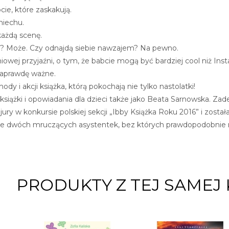
cie, które zaskakują.
miechu.
 każdą scenę.
ę? Może. Czy odnajdą siebie nawzajem? Na pewno.
iowej przyjaźni, o tym, że babcie mogą być bardziej cool niż In
naprawdę ważne.
dy i akcji książka, którą pokochają nie tylko nastolatki!
książki i opowiadania dla dzieci także jako Beata Sarnowska. Zad
ury w konkursie polskiej sekcji „Ibby Książka Roku 2016” i została 
ie dwóch mruczących asystentek, bez których prawdopodobnie n
PRODUKTY Z TEJ SAMEJ 