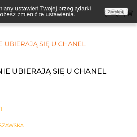
miany ustawień Twojej przeglądarki
Zamknij
żesz zmienić te ustawienia.
E
KOSZTY WYSYŁKI
E UBIERAJĄ SIĘ U CHANEL
IE UBIERAJĄ SIĘ U CHANEL
1
SZAWSKA