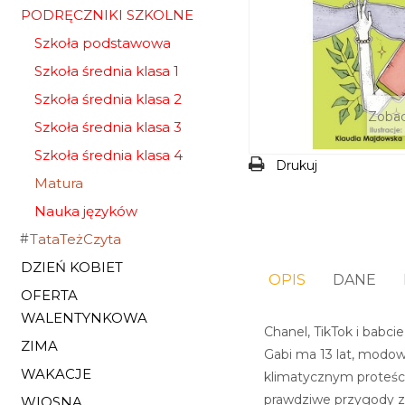
PODRĘCZNIKI SZKOLNE
Szkoła podstawowa
Szkoła średnia klasa 1
Szkoła średnia klasa 2
Zobac
Szkoła średnia klasa 3
Szkoła średnia klasa 4
Drukuj
Matura
Nauka języków
TataTeżCzyta
DZIEŃ KOBIET
OPIS
DANE
OFERTA
WALENTYNKOWA
Chanel, TikTok i babcie
ZIMA
Gabi ma 13 lat, modow
WAKACJE
klimatycznym proteście
prawdziwe przygody zac
WIOSNA