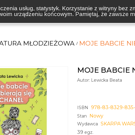
zenia usług, statystyk. Korzystanie z witryny bez z
oim urządzeniu końcowym. Pamiętaj, że zawsze mo
NOWOŚCI
ZAPOWIEDZI
BESTSELLERY
WAKACJ
RATURA MŁODZIEŻOWA
MOJE BABCIE NI
MOJE BABCIE N
Autor:
Lewicka Beata
978-83-8329-835-
ISBN
Nowy
Stan
SKARPA WAR
Wydawca
39
egz.