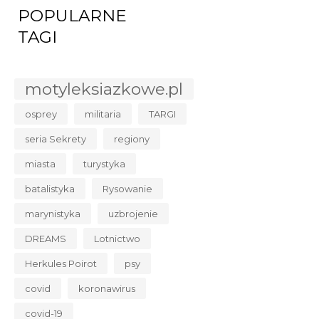
POPULARNE
TAGI
motyleksiazkowe.pl
osprey
militaria
TARGI
seria Sekrety
regiony
miasta
turystyka
batalistyka
Rysowanie
marynistyka
uzbrojenie
DREAMS
Lotnictwo
Herkules Poirot
psy
covid
koronawirus
covid-19