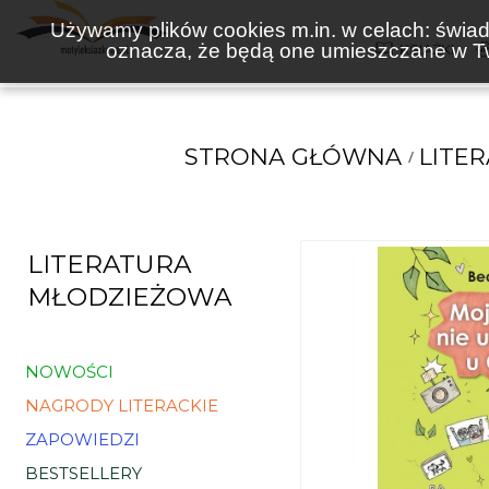
Używamy plików cookies m.in. w celach: świadc
oznacza, że będą one umieszczane w Tw
KSIĄŻKI
STRONA GŁÓWNA
LITE
LITERATURA
MŁODZIEŻOWA
NOWOŚCI
NAGRODY LITERACKIE
ZAPOWIEDZI
BESTSELLERY