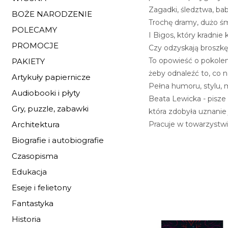
Zagadki, śledztwa, bab
BOŻE NARODZENIE
Trochę dramy, dużo ś
POLECAMY
I Bigos, który kradnie
PROMOCJE
Czy odzyskają broszk
To opowieść o pokolen
PAKIETY
żeby odnaleźć to, co 
Artykuły papiernicze
Pełna humoru, stylu, mo
Audiobooki i płyty
Beata Lewicka - pisze 
Gry, puzzle, zabawki
która zdobyła uznanie j
Pracuje w towarzystw
Architektura
Biografie i autobiografie
Czasopisma
Edukacja
Eseje i felietony
Fantastyka
Historia