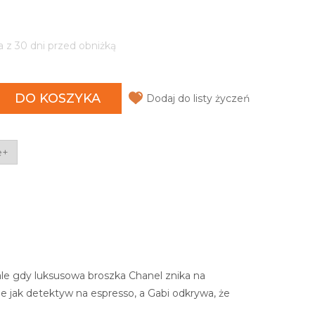
a z 30 dni przed obniżką
DO KOSZYKA
Dodaj do listy życzeń
e+
 ale gdy luksusowa broszka Chanel znika na
eje jak detektyw na espresso, a Gabi odkrywa, że