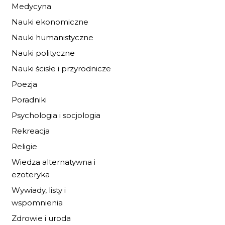
Medycyna
Nauki ekonomiczne
Nauki humanistyczne
Nauki polityczne
Nauki ścisłe i przyrodnicze
Poezja
CARAVAL TOM 1
Poradniki
Psychologia i socjologia
30,59 zł
44,99 zł
Rekreacja
Religie
DO KOSZYKA
Wiedza alternatywna i
ezoteryka
Wywiady, listy i
wspomnienia
Zdrowie i uroda