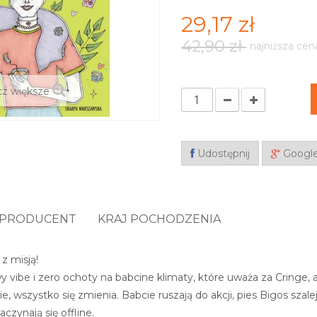
29,17 zł
42,90 zł
najniższa cen
z większe
Udostępnij
Googl
PRODUCENT
KRAJ POCHODZENIA
 z misją!
y vibe i zero ochoty na babcine klimaty, które uważa za Cringe,
, wszystko się zmienia. Babcie ruszają do akcji, pies Bigos szal
zynają się offline.