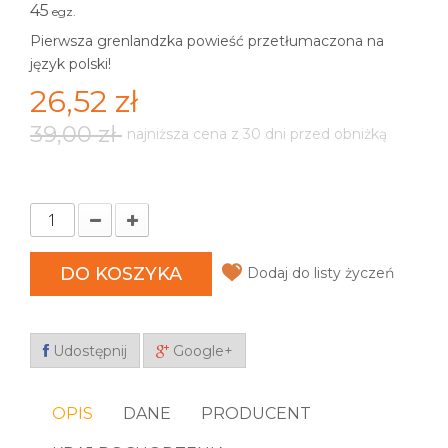
45
egz.
Pierwsza grenlandzka powieść przetłumaczona na
język polski!
26,52 zł
39,00 zł
najniższa cena z 30 dni przed obniżką
DO KOSZYKA
Dodaj do listy życzeń
Udostępnij
Google+
OPIS
DANE
PRODUCENT