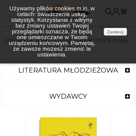
Używamy plików cookies m.in. w
celach: świadczenia usług,
K
statystyk. Korzystanie z witryny
bez zmiany ustawień Twojej
(
przeglądarki oznacza, że będą
Zamknij
one umieszczane w Twoim
STRONA GŁÓWNA
LITERATURA MŁODZIEŻOWA
urządzeniu końcowym. Pamiętaj,
HOMO SAPIENNE
że zawsze możesz zmienić te
ustawienia.
LITERATURA MŁODZIEŻOWA
WYDAWCY