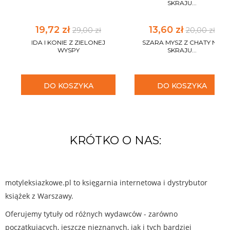
SKRAJU...
19,72 zł
13,60 zł
29,00 zł
20,00 zł
IDA I KONIE Z ZIELONEJ
SZARA MYSZ Z CHATY NA
WYSPY
SKRAJU...
DO KOSZYKA
DO KOSZYKA
KRÓTKO O NAS:
motyleksiazkowe.pl to księgarnia internetowa i dystrybutor
książek z Warszawy.
Oferujemy tytuły od różnych wydawców - zarówno
początkujących, jeszcze nieznanych, jak i tych bardziej