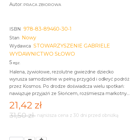
Autor:
PRACA ZBIOROWA
978-83-89460-30-1
ISBN
Nowy
Stan
STOWARZYSZENIE GABRIELE
Wydawca
WYDAWNICTWO SŁOWO
5
egz.
Halena, żywiołowe, rezolutne gwiezdne dziecko
wyrusza samodzielnie w pełną przygód i odkryć podróż
przez Kosmos. Po drodze doświadcza wielu spotkań:
nawiązuje przyjaźń ze Słońcem, rozśmiesza markotny...
21,42 zł
31,50 zł
najniższa cena z 30 dni przed obniżką