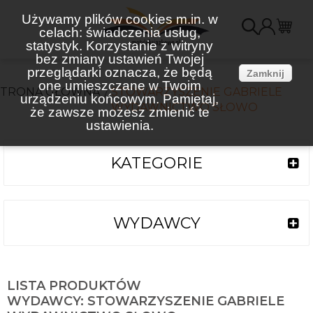
Używamy plików cookies m.in. w
celach: świadczenia usług,
K
statystyk. Korzystanie z witryny
bez zmiany ustawień Twojej
(
przeglądarki oznacza, że będą
Zamknij
one umieszczane w Twoim
STRONA GŁÓWNA
STOWARZYSZENIE GABRIELE
urządzeniu końcowym. Pamiętaj,
WYDAWNICTWO SŁOWO
że zawsze możesz zmienić te
ustawienia.
KATEGORIE
WYDAWCY
LISTA PRODUKTÓW
WYDAWCY: STOWARZYSZENIE GABRIELE