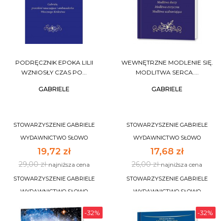
PODRĘCZNIK EPOKA LILII
WEWNĘTRZNE MODLENIE SIĘ.
WZNIOSŁY CZAS PO...
MODLITWA SERCA....
GABRIELE
GABRIELE
STOWARZYSZENIE GABRIELE
STOWARZYSZENIE GABRIELE
WYDAWNICTWO SŁOWO
WYDAWNICTWO SŁOWO
19,72 zł
17,68 zł
29,00 zł
26,00 zł
najniższa cena
najniższa cena
STOWARZYSZENIE GABRIELE
STOWARZYSZENIE GABRIELE
WYDAWNICTWO SŁOWO
WYDAWNICTWO SŁOWO
-32%
-32%
DO KOSZYKA
DO KOSZYKA