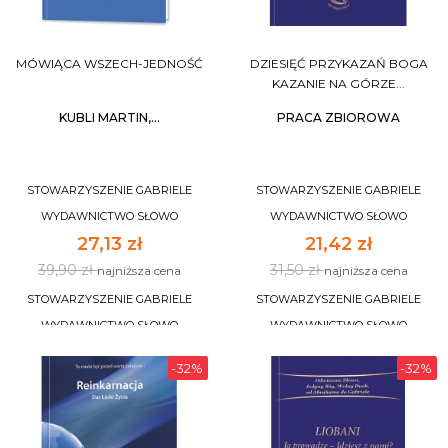
MÓWIĄCA WSZECH-JEDNOŚĆ
DZIESIĘĆ PRZYKAZAŃ BOGA
KAZANIE NA GÓRZE...
KUBLI MARTIN,...
PRACA ZBIOROWA
STOWARZYSZENIE GABRIELE
STOWARZYSZENIE GABRIELE
WYDAWNICTWO SŁOWO
WYDAWNICTWO SŁOWO
27,13 zł
21,42 zł
39,90 zł
31,50 zł
najniższa cena
najniższa cena
STOWARZYSZENIE GABRIELE
STOWARZYSZENIE GABRIELE
WYDAWNICTWO SŁOWO
WYDAWNICTWO SŁOWO
-32%
-32%
DO KOSZYKA
DO KOSZYKA