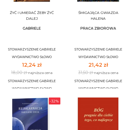
ŻYĆ I UMIERAĆ ŻEBY ŻYĆ
ŚMIGAJĄCA GWIAZDA
DALEJ
HALENA
GABRIELE
PRACA ZBIOROWA
STOWARZYSZENIE GABRIELE
STOWARZYSZENIE GABRIELE
WYDAWNICTWO SŁOWO
WYDAWNICTWO SŁOWO
12,24 zł
21,42 zł
18,00 zł
31,50 zł
najniższa cena
najniższa cena
STOWARZYSZENIE GABRIELE
STOWARZYSZENIE GABRIELE
WYDAWNICTWO SŁOWO
WYDAWNICTWO SŁOWO
-32%
DO KOSZYKA
DO KOSZYKA