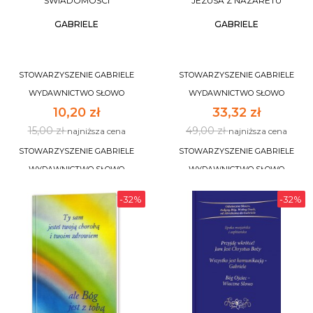
ŚWIADOMOŚCI
JEZUSA Z NAZARETU
GABRIELE
GABRIELE
STOWARZYSZENIE GABRIELE
STOWARZYSZENIE GABRIELE
WYDAWNICTWO SŁOWO
WYDAWNICTWO SŁOWO
10,20 zł
33,32 zł
15,00 zł
49,00 zł
najniższa cena
najniższa cena
STOWARZYSZENIE GABRIELE
STOWARZYSZENIE GABRIELE
WYDAWNICTWO SŁOWO
WYDAWNICTWO SŁOWO
-32%
-32%
DO KOSZYKA
DO KOSZYKA