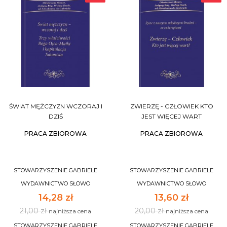
ŚWIAT MĘŻCZYZN WCZORAJ I
ZWIERZĘ - CZŁOWIEK KTO
DZIŚ
JEST WIĘCEJ WART
PRACA ZBIOROWA
PRACA ZBIOROWA
STOWARZYSZENIE GABRIELE
STOWARZYSZENIE GABRIELE
WYDAWNICTWO SŁOWO
WYDAWNICTWO SŁOWO
14,28 zł
13,60 zł
21,00 zł
20,00 zł
najniższa cena
najniższa cena
STOWARZYSZENIE GABRIELE
STOWARZYSZENIE GABRIELE