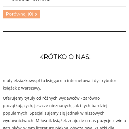
WYDAWNICTWO SŁOWO
Porównaj (
0
)
DO KOSZYKA
KRÓTKO O NAS:
motyleksiazkowe.pl to księgarnia internetowa i dystrybutor
książek z Warszawy.
Oferujemy tytuły od różnych wydawców - zarówno
początkujących, jeszcze nieznanych, jak i tych bardziej
popularnych. Specjalizujemy się jednak w niszowych
wydawnictwach. Miłośnik książek znajdzie u nas pozycje z wielu
gatunków, w tym literaturę piękną, obyczajową, książki dla