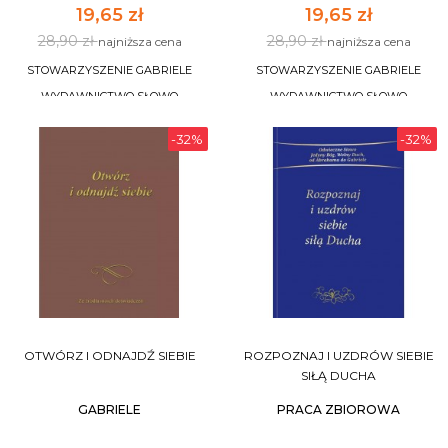
19,65 zł
19,65 zł
28,90 zł
28,90 zł
najniższa cena
najniższa cena
STOWARZYSZENIE GABRIELE
STOWARZYSZENIE GABRIELE
WYDAWNICTWO SŁOWO
WYDAWNICTWO SŁOWO
-32%
-32%
DO KOSZYKA
DO KOSZYKA
OTWÓRZ I ODNAJDŹ SIEBIE
ROZPOZNAJ I UZDRÓW SIEBIE
SIŁĄ DUCHA
GABRIELE
PRACA ZBIOROWA