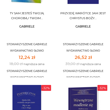
TY SAM JESTEŚ TWOJĄ
PRZYJDĘ WKRÓTCE JAM JEST
CHOROBĄ I TWOIM...
CHRYSTUS BOŻY...
GABRIELE
GABRIELE
STOWARZYSZENIE GABRIELE
STOWARZYSZENIE GABRIELE
WYDAWNICTWO SŁOWO
WYDAWNICTWO SŁOWO
12,24 zł
26,52 zł
18,00 zł
39,00 zł
najniższa cena
najniższa cena
STOWARZYSZENIE GABRIELE
STOWARZYSZENIE GABRIELE
WYDAWNICTWO SŁOWO
WYDAWNICTWO SŁOWO
-32%
-32%
DO KOSZYKA
DO KOSZYKA