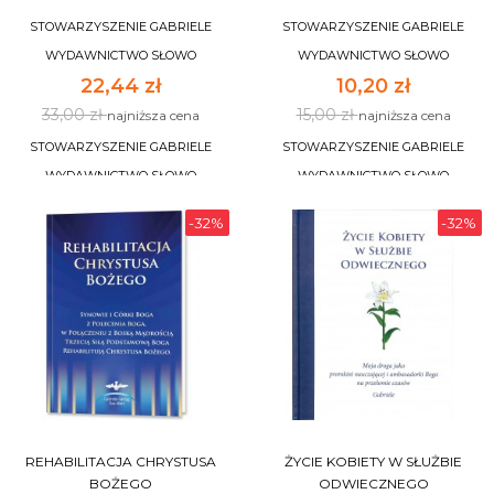
STOWARZYSZENIE GABRIELE
STOWARZYSZENIE GABRIELE
WYDAWNICTWO SŁOWO
WYDAWNICTWO SŁOWO
22,44 zł
10,20 zł
33,00 zł
15,00 zł
najniższa cena
najniższa cena
STOWARZYSZENIE GABRIELE
STOWARZYSZENIE GABRIELE
WYDAWNICTWO SŁOWO
WYDAWNICTWO SŁOWO
-32%
-32%
DO KOSZYKA
DO KOSZYKA
REHABILITACJA CHRYSTUSA
ŻYCIE KOBIETY W SŁUŻBIE
BOŻEGO
ODWIECZNEGO