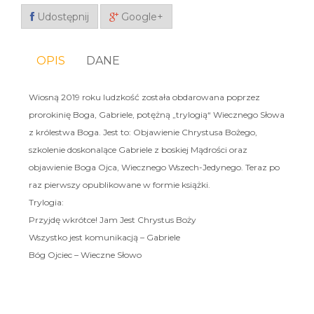
Udostępnij
Google+
OPIS
DANE
Wiosną 2019 roku ludzkość została obdarowana poprzez
prorokinię Boga, Gabriele, potężną „trylogią“ Wiecznego Słowa
z królestwa Boga. Jest to: Objawienie Chrystusa Bożego,
szkolenie doskonalące Gabriele z boskiej Mądrości oraz
objawienie Boga Ojca, Wiecznego Wszech-Jedy­nego. Teraz po
raz pierwszy opublikowane w formie książki.
Trylogia:
Przyjdę wkrótce! Jam Jest Chrystus Boży
Wszystko jest komunikacją – Gabriele
Bóg Ojciec – Wieczne Słowo