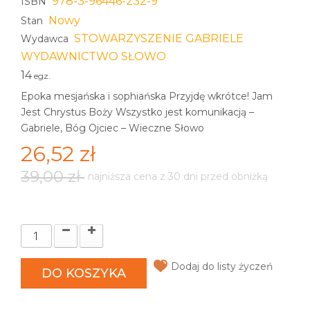
978-3-96446-232-9
ISBN
Nowy
Stan
STOWARZYSZENIE GABRIELE
Wydawca
WYDAWNICTWO SŁOWO
14
egz.
Epoka mesjańska i sophiańska Przyjdę wkrótce! Jam
Jest Chrystus Boży Wszystko jest komunikacją –
Gabriele, Bóg Ojciec – Wieczne Słowo
26,52 zł
39,00 zł
najniższa cena z 30 dni przed obniżką
Dodaj do listy życzeń
DO KOSZYKA