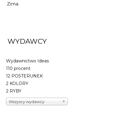
21,42 zł
31,50 zł
Zima
DO KOSZYKA
WYDAWCY
Wydawnictwo Ideas
110 procent
12 POSTERUNEK
2 KOLORY
2 RYBY
Wszyscy wydawcy