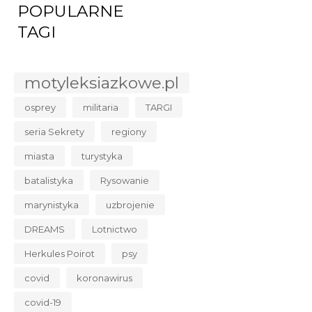
POPULARNE
TAGI
motyleksiazkowe.pl
osprey
militaria
TARGI
seria Sekrety
regiony
miasta
turystyka
batalistyka
Rysowanie
marynistyka
uzbrojenie
DREAMS
Lotnictwo
Herkules Poirot
psy
covid
koronawirus
covid-19