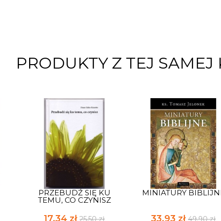
PRODUKTY Z TEJ SAMEJ 
PRZEBUDŹ SIĘ KU
MINIATURY BIBLIJN
TEMU, CO CZYNISZ
17,34 zł
33,93 zł
25,50 zł
49,90 zł