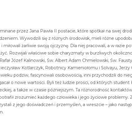
minane przez Jana Pawła II postacie, które spotkał na swej drod
dzeniem. Wywodzili się z różnych środowisk, mieli różne upodoba
e i miłowali żarliwie swoją ojczyznę. Dla niej pracowali, a w razie
 żyć. Rozwijali właściwe sobie charyzmaty w burzliwych okoliczn
afał Józef Kalinowski, Św. Albert Adam Chmielowski, Św. Faustyn
ieczysław Kotlarczyk, Robotnicy Kamieniołomu i Solvayu, Jerzy 
wieku podziw, fascynowali osobowością, inni przychodzili do nie
ogacał o nowe wartości. Byli też ludzie prości, od których student
eckiej, a także w czasie późniejszym. Ta różnorodność kontaktów 
 potrafił zrozumieć każdego człowieka i jego życiowe problemy. 
orzystali z jego doświadczeń i przemyśleń, a wreszcie – jako na
m.