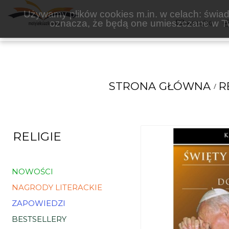
PETRUS
Używamy plików cookies m.in. w celach: świadc
oznacza, że będą one umieszczane w Tw
KSIĄŻKI
STRONA GŁÓWNA
R
RELIGIE
NOWOŚCI
NAGRODY LITERACKIE
ZAPOWIEDZI
BESTSELLERY