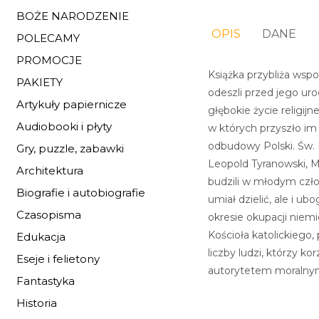
BOŻE NARODZENIE
OPIS
DANE
POLECAMY
PROMOCJE
Książka przybliża wspo
PAKIETY
odeszli przed jego uro
Artykuły papiernicze
głębokie życie religijn
Audiobooki i płyty
w których przyszło im
odbudowy Polski. Św. R
Gry, puzzle, zabawki
Leopold Tyranowski, M
Architektura
budzili w młodym czło
Biografie i autobiografie
umiał dzielić, ale i ub
Czasopisma
okresie okupacji niemi
Kościoła katolickiego,
Edukacja
liczby ludzi, którzy k
Eseje i felietony
autorytetem moralny
Fantastyka
Historia