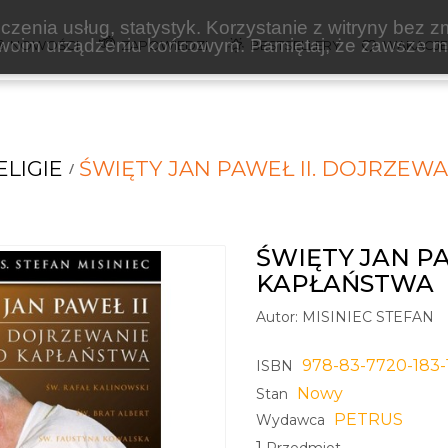
zenia usług, statystyk. Korzystanie z witryny bez z
oim urządzeniu końcowym. Pamiętaj, że zawsze mo
NOWOŚCI
ZAPOWIEDZI
BESTSELLERY
WAKACJ
ELIGIE
ŚWIĘTY JAN PAWEŁ II. DOJRZEW
ŚWIĘTY JAN P
KAPŁAŃSTWA
Autor:
MISINIEC STEFAN
978-83-7720-183-
ISBN
Nowy
Stan
PETRUS
Wydawca
1