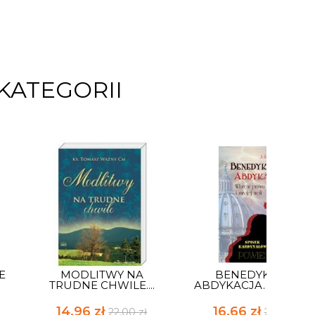
KATEGORII
E
MODLITWY NA
BENEDYKT XVI.
TRUDNE CHWILE....
ABDYKACJA. WBREW..
14,96 zł
16,66 zł
22,00 zł
24,50 zł