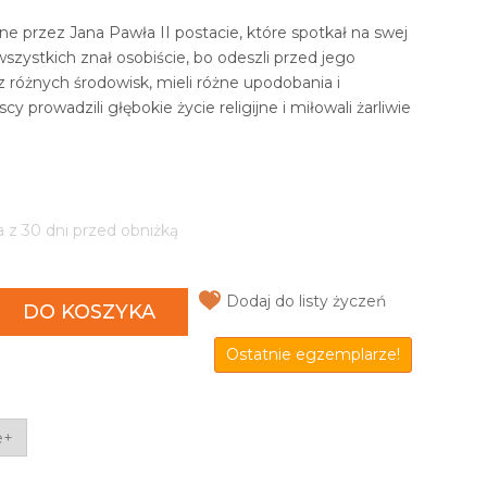
e przez Jana Pawła II postacie, które spotkał na swej
szystkich znał osobiście, bo odeszli przed jego
z różnych środowisk, mieli różne upodobania i
y prowadzili głębokie życie religijne i miłowali żarliwie
a z 30 dni przed obniżką
Dodaj do listy życzeń
DO KOSZYKA
Ostatnie egzemplarze!
e+