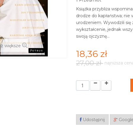
Przedmiot
Książka przybliża wspominan
drodze do kapłaństwa; nie w
urodzeniem. Wywodzili się 
wykształcenie, jednak wszysc
swoją ojczyznę...
z większe
18,36 zł
27,00 zł
najniższa cen
Udostępnij
Googl