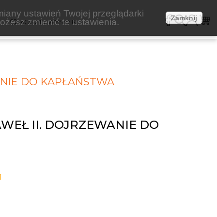
miany ustawień Twojej przeglądarki
Zamknij
żesz zmienić te ustawienia.
E
KOSZTY WYSYŁKI
ANIE DO KAPŁAŃSTWA
AWEŁ II. DOJRZEWANIE DO
1