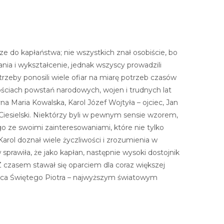
ze do kapłaństwa; nie wszystkich znał osobiście, bo
nia i wykształcenie, jednak wszyscy prowadzili
 potrzeby ponosili wiele ofiar na miarę potrzeb czasów
ościach powstań narodowych, wojen i trudnych lat
a Maria Kowalska, Karol Józef Wojtyła – ojciec, Jan
Ciesielski. Niektórzy byli w pewnym sensie wzorem,
go ze swoimi zainteresowaniami, które nie tylko
 Karol doznał wiele życzliwości i zrozumienia w
sprawiła, że jako kapłan, następnie wysoki dostojnik
Z czasem stawał się oparciem dla coraz większej
stępca Świętego Piotra – najwyższym światowym