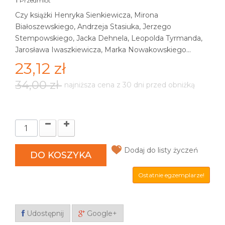
Przedmiot
Czy książki Henryka Sienkiewicza, Mirona
Białoszewskiego, Andrzeja Stasiuka, Jerzego
Stempowskiego, Jacka Dehnela, Leopolda Tyrmanda,
Jarosława Iwaszkiewicza, Marka Nowakowskiego...
23,12 zł
34,00 zł
najniższa cena z 30 dni przed obniżką
Dodaj do listy życzeń
DO KOSZYKA
Ostatnie egzemplarze!
Udostępnij
Google+