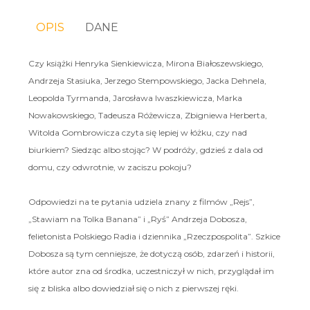
OPIS
DANE
Czy książki Henryka Sienkiewicza, Mirona Białoszewskiego,
Andrzeja Stasiuka, Jerzego Stempowskiego, Jacka Dehnela,
Leopolda Tyrmanda, Jarosława Iwaszkiewicza, Marka
Nowakowskiego, Tadeusza Różewicza, Zbigniewa Herberta,
Witolda Gombrowicza czyta się lepiej w łóżku, czy nad
biurkiem? Siedząc albo stojąc? W podróży, gdzieś z dala od
domu, czy odwrotnie, w zaciszu pokoju?
Odpowiedzi na te pytania udziela znany z filmów „Rejs”,
„Stawiam na Tolka Banana” i „Ryś” Andrzeja Dobosza,
felietonista Polskiego Radia i dziennika „Rzeczpospolita”. Szkice
Dobosza są tym cenniejsze, że dotyczą osób, zdarzeń i historii,
które autor zna od środka, uczestniczył w nich, przyglądał im
się z bliska albo dowiedział się o nich z pierwszej ręki.