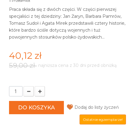
1
Przedmiot
Praca składa się z dwóch części. W części pierwszej
specjaliści z tej dziedziny: Jan Żaryn, Barbara Pamrów,
Tomasz Sudoł i Agata Mirek przedstawili cztery historie,
które bardzo ściśle dotyczą wojennych i tuż
powojennych stosunków polsko-żydowskich...
40,12 zł
59,00 zł
najniższa cena z 30 dni przed obniżką
DO KOSZYKA
Dodaj do listy życzeń
Ostatnie egzemplarze!