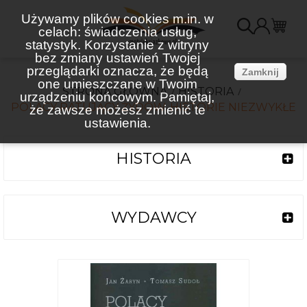
Używamy plików cookies m.in. w
celach: świadczenia usług,
K
statystyk. Korzystanie z witryny
bez zmiany ustawień Twojej
(
przeglądarki oznacza, że będą
Zamknij
one umieszczane w Twoim
STRONA GŁÓWNA
HISTORIA
urządzeniu końcowym. Pamiętaj,
POLACY RATUJĄCY ŻYDÓW. HISTORIE NIEZWYKŁE
że zawsze możesz zmienić te
ustawienia.
HISTORIA
WYDAWCY