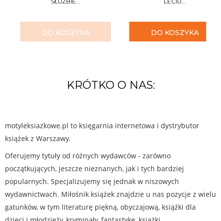
SŁUŻBIE...
LECIU...
DO KOSZYKA
DO KOSZYKA
KRÓTKO O NAS:
motyleksiazkowe.pl to księgarnia internetowa i dystrybutor
książek z Warszawy.
Oferujemy tytuły od różnych wydawców - zarówno
początkujących, jeszcze nieznanych, jak i tych bardziej
popularnych. Specjalizujemy się jednak w niszowych
wydawnictwach. Miłośnik książek znajdzie u nas pozycje z wielu
gatunków, w tym literaturę piękną, obyczajową, książki dla
dzieci i młodzieży, kryminały, fantastykę, książki