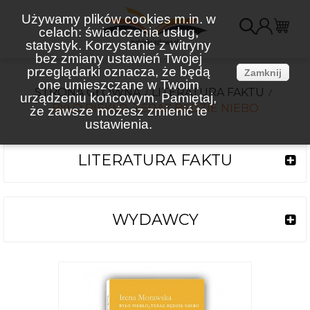
Używamy plików cookies m.in. w
celach: świadczenia usług,
K
statystyk. Korzystanie z witryny
bez zmiany ustawień Twojej
(
przeglądarki oznacza, że będą
Zamknij
one umieszczane w Twoim
STRONA GŁÓWNA
LITERATURA FAKTU
urządzeniu końcowym. Pamiętaj,
BYŁO PIEKŁO, TERAZ BĘDZIE NIEBO
że zawsze możesz zmienić te
ustawienia.
LITERATURA FAKTU
WYDAWCY