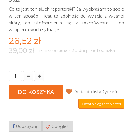
3
egz.
Co to jest ten słuch reporterski? Ja wyobrażam to sobie
w ten sposób – jest to zdolność do wyjścia z własnej
skóry, do utożsamienia się z rozmówcami i do
wtopienia w ich sytuację.
26,52 zł
39,00 zł
najniższa cena z 30 dni przed obniżką
DO KOSZYKA
Dodaj do listy życzeń
Ostatnie egzemplarze!
Udostępnij
Google+