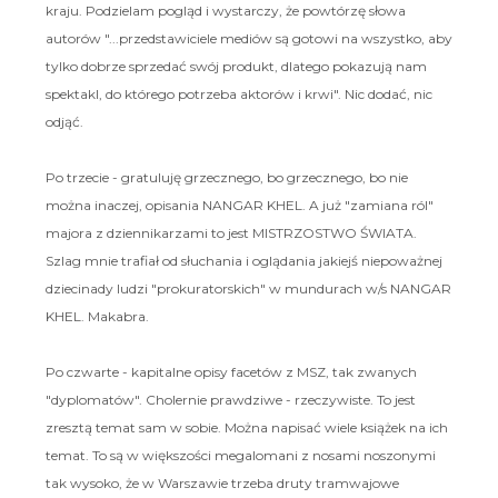
kraju. Podzielam pogląd i wystarczy, że powtórzę słowa
autorów "...przedstawiciele mediów są gotowi na wszystko, aby
tylko dobrze sprzedać swój produkt, dlatego pokazują nam
spektakl, do którego potrzeba aktorów i krwi". Nic dodać, nic
odjąć.
Po trzecie - gratuluję grzecznego, bo grzecznego, bo nie
można inaczej, opisania NANGAR KHEL. A już "zamiana ról"
majora z dziennikarzami to jest MISTRZOSTWO ŚWIATA.
Szlag mnie trafiał od słuchania i oglądania jakiejś niepoważnej
dziecinady ludzi "prokuratorskich" w mundurach w/s NANGAR
KHEL. Makabra.
Po czwarte - kapitalne opisy facetów z MSZ, tak zwanych
"dyplomatów". Cholernie prawdziwe - rzeczywiste. To jest
zresztą temat sam w sobie. Można napisać wiele książek na ich
temat. To są w większości megalomani z nosami noszonymi
tak wysoko, że w Warszawie trzeba druty tramwajowe