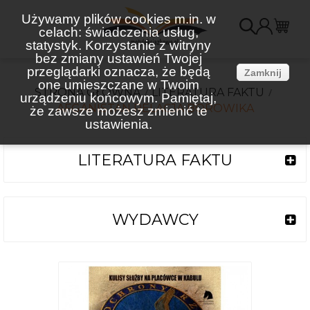
Używamy plików cookies m.in. w
celach: świadczenia usług,
K
statystyk. Korzystanie z witryny
bez zmiany ustawień Twojej
(
przeglądarki oznacza, że będą
Zamknij
one umieszczane w Twoim
STRONA GŁÓWNA
LITERATURA FAKTU
urządzeniu końcowym. Pamiętaj,
AFGANISTAN RELACJA BOROWIKA
że zawsze możesz zmienić te
ustawienia.
LITERATURA FAKTU
WYDAWCY