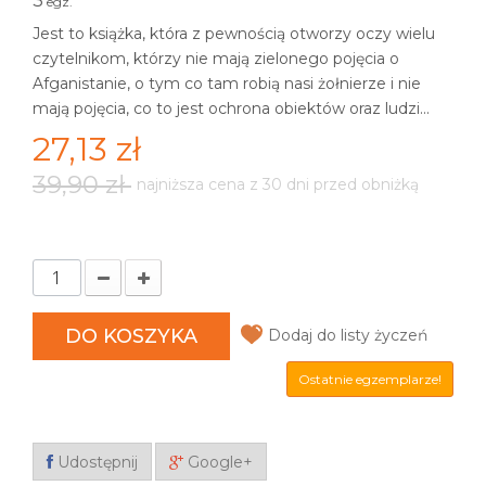
3
egz.
Jest to książka, która z pewnością otworzy oczy wielu
czytelnikom, którzy nie mają zielonego pojęcia o
Afganistanie, o tym co tam robią nasi żołnierze i nie
mają pojęcia, co to jest ochrona obiektów oraz ludzi...
27,13 zł
39,90 zł
najniższa cena z 30 dni przed obniżką
DO KOSZYKA
Dodaj do listy życzeń
Ostatnie egzemplarze!
Udostępnij
Google+