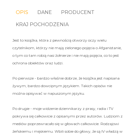
OPIS
DANE
PRODUCENT
KRAJ POCHODZENIA
Jest to książka, która z pewnością otworzy oczy wielu
czytelnikom, którzy nie mają zielonego pojęcia o Afganistanie,
o tym co tam robią nasi żołnierze i nie mają pojęcia, co to jest
ochrona obiektów oraz ludzi.
Po pierwsze - bardzo właśnie dobrze, że książka jest napisana
żywym, bardzo dowcipnym językiem. Takich opisów nie
można opisywać w napuszonym języku.
Po drugie - moje widzenie dziennikarzy z prasy, radia i TV
pokrywa się całkowicie z opisanymi przez autorów. Ludziom z
mediów poprzewracało się w głowach całkowicie. Rodzajowi
żeńskiemu i męskiemu. Wbili sobie do głowy, że są IV władzą w