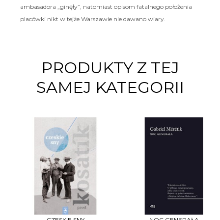
ambasadora „ginęły”, natomiast opisom fatalnego położenia
placówki nikt w tejże Warszawie nie dawano wiary.
PRODUKTY Z TEJ
SAMEJ KATEGORII
CZESKIE SNY
NOC GENERAŁA