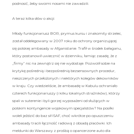
podnosić, żeby swoimi nosami nie zawadzili.
A teraz kilka słów o akcji:
Młody funkcjonariusz BOR, prymus kursu i znakomity strzelec,
został oddelegowany w 2007 roku do ochrony organizującej
się polskiej ambasady w Afganistanie. Trafił w środek bałaganu,
który postanowił uwiecznić w dzienniku, łamiąc zasadę, że z
„firmy” nic na zewnątrz się nie wydostaje. Pozwolił sobie na
krytykę pośrednią i bezpośrednią bezsensownych procedur,
nieszczerych przełożonych i niektórych kolegów dekowników
w kraju. Czy wiedzieliście, że ambasadę w Kabulu ochraniało
czterech funkcjonariuszy (i kilku lokalnych strażników), którzy
spali w suterenie i byli gorzej wyposażeni od służących w
polskim kontyngencie wojskowym specjalistów? Na posiłki
woleli jeździć do baz sił ISAF, choć wkrótce po opuszczeniu
ambasady tracili łączność radiową z obsadą placówki. Ich
meldunki do Warszawy z prośbą o opancerzone auto dla