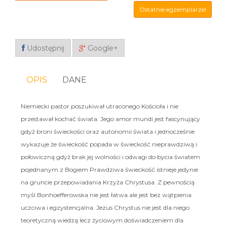
Ostatnie egzemplarze!
Udostępnij
Google+
OPIS
DANE
Niemiecki pastor poszukiwał utraconego Kościoła i nie
przestawał kochać świata. Jego amor mundi jest fascynujący
gdyż broni świeckości oraz autonomii świata i jednocześnie
wykazuje że świeckość popada w świeckość nieprawdziwą i
połowiczną gdyż brak jej wolności i odwagi do bycia światem
pojednanym z Bogiem Prawdziwa świeckość istnieje jedynie
na gruncie przepowiadania Krzyża Chrystusa. Z pewnością
myśl Bonhoefferowska nie jest łatwa ale jest bez wątpienia
uczciwa i egzystencjalna. Jezus Chrystus nie jest dla niego
teoretyczną wiedzą lecz życiowym doświadczeniem dla