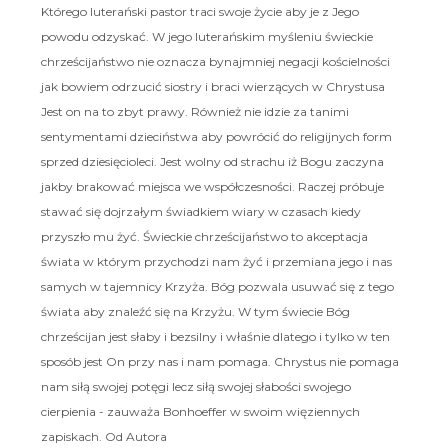
Którego luterański pastor traci swoje życie aby je z Jego
powodu odzyskać. W jego luterańskim myśleniu świeckie
chrześcijaństwo nie oznacza bynajmniej negacji kościelności
jak bowiem odrzucić siostry i braci wierzących w Chrystusa
Jest on na to zbyt prawy. Również nie idzie za tanimi
sentymentami dzieciństwa aby powrócić do religijnych form
sprzed dziesięcioleci. Jest wolny od strachu iż Bogu zaczyna
jakby brakować miejsca we współczesności. Raczej próbuje
stawać się dojrzałym świadkiem wiary w czasach kiedy
przyszło mu żyć. Świeckie chrześcijaństwo to akceptacja
świata w którym przychodzi nam żyć i przemiana jego i nas
samych w tajemnicy Krzyża. Bóg pozwala usuwać się z tego
świata aby znaleźć się na Krzyżu. W tym świecie Bóg
chrześcijan jest słaby i bezsilny i właśnie dlatego i tylko w ten
sposób jest On przy nas i nam pomaga. Chrystus nie pomaga
nam siłą swojej potęgi lecz siłą swojej słabości swojego
cierpienia - zauważa Bonhoeffer w swoim więziennych
zapiskach. Od Autora