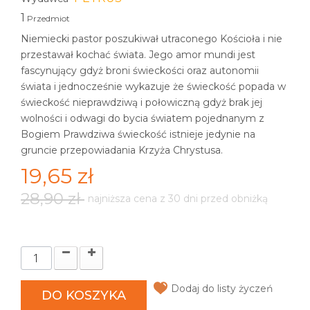
1
Przedmiot
Niemiecki pastor poszukiwał utraconego Kościoła i nie
przestawał kochać świata. Jego amor mundi jest
fascynujący gdyż broni świeckości oraz autonomii
świata i jednocześnie wykazuje że świeckość popada w
świeckość nieprawdziwą i połowiczną gdyż brak jej
wolności i odwagi do bycia światem pojednanym z
Bogiem Prawdziwa świeckość istnieje jedynie na
gruncie przepowiadania Krzyża Chrystusa.
19,65 zł
28,90 zł
najniższa cena z 30 dni przed obniżką
Dodaj do listy życzeń
DO KOSZYKA