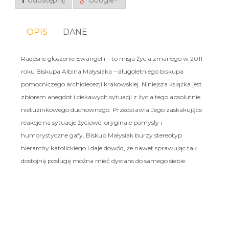
Udostępnij
Google+
OPIS
DANE
Radosne głoszenie Ewangelii – to misja życia zmarłego w 2011
roku Biskupa Albina Małysiaka – długoletniego biskupa
pomocniczego archidiecezji krakowskiej. Niniejsza książka jest
zbiorem anegdot i ciekawych sytuacji z życia tego absolutnie
nietuzinkowego duchownego. Przedstawia Jego zaskakujące
reakcje na sytuacje życiowe, oryginale pomysły i
humorystyczne gafy. Biskup Małysiak burzy stereotyp
hierarchy katolickiego i daje dowód, że nawet sprawując tak
dostojną posługę można mieć dystans do samego siebie.