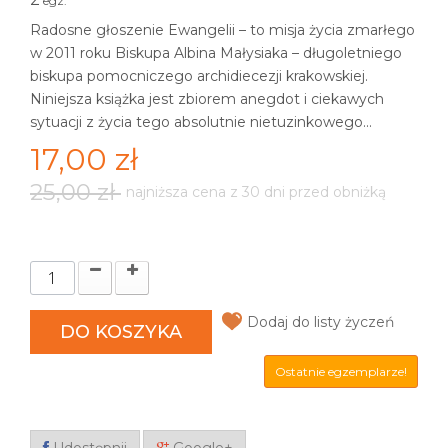
egz.
Radosne głoszenie Ewangelii – to misja życia zmarłego
w 2011 roku Biskupa Albina Małysiaka – długoletniego
biskupa pomocniczego archidiecezji krakowskiej.
Niniejsza książka jest zbiorem anegdot i ciekawych
sytuacji z życia tego absolutnie nietuzinkowego...
17,00 zł
25,00 zł
najniższa cena z 30 dni przed obniżką
Dodaj do listy życzeń
DO KOSZYKA
Ostatnie egzemplarze!