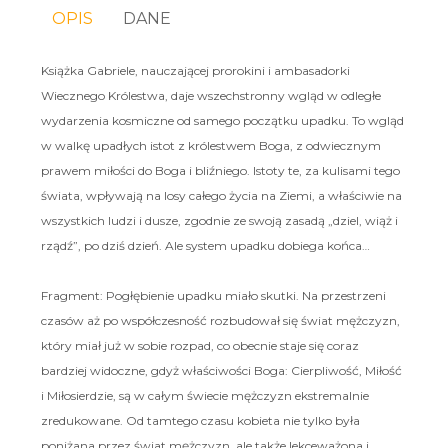
OPIS
DANE
Książka Gabriele, nauczającej prorokini i ambasadorki
Wiecznego Królestwa, daje wszechstronny wgląd w odległe
wydarzenia kosmiczne od samego początku upadku. To wgląd
w walkę upadłych istot z królestwem Boga, z odwiecznym
prawem miłości do Boga i bliźniego. Istoty te, za kulisami tego
świata, wpływają na losy całego życia na Ziemi, a właściwie na
wszystkich ludzi i dusze, zgodnie ze swoją zasadą „dziel, wiąż i
rządź”, po dziś dzień. Ale system upadku dobiega końca…
Fragment: Pogłębienie upadku miało skutki. Na przestrzeni
czasów aż po współczesność rozbudował się świat mężczyzn,
który miał już w sobie rozpad, co obecnie staje się coraz
bardziej widoczne, gdyż właściwości Boga: Cierpliwość, Miłość
i Miłosierdzie, są w całym świecie mężczyzn ekstremalnie
zredukowane. Od tamtego czasu kobieta nie tylko była
poniżana przez świat mężczyzn, ale także lekceważona i,