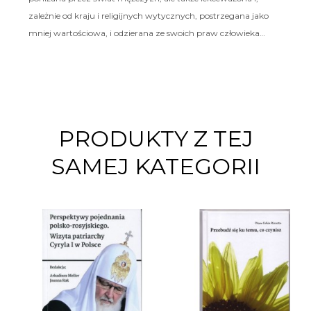
zależnie od kraju i religijnych wytycznych, postrzegana jako
mniej wartościowa, i odzierana ze swoich praw człowieka…
PRODUKTY Z TEJ
SAMEJ KATEGORII