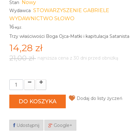
Nowy
Stan
STOWARZYSZENIE GABRIELE
Wydawca
WYDAWNICTWO SŁOWO
16
egz.
Trzy właściwości Boga Ojca-Matki i kapitulacja Satanista
14,28 zł
21,00 zł
najniższa cena z 30 dni przed obniżką
Dodaj do listy życzeń
DO KOSZYKA
Udostępnij
Google+