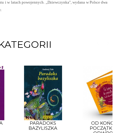
stu i w latach powojennych. ,,Dziewczynka", wydana w Polsce dwa
y.
KATEGORII
A
PARADOKS
OD KOŃCA DO
BAZYLISZKA
POCZĄTKU LUB