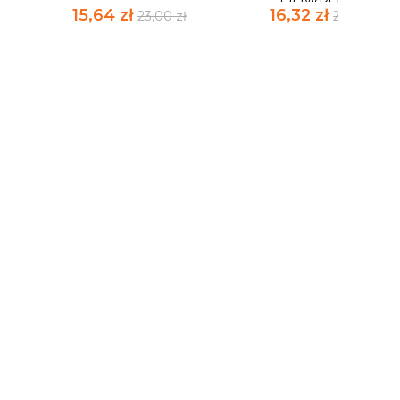
ODWROTNIE
15,64 zł
16,32 zł
23,00 zł
24,00 zł
A
PARADOKS
OD KOŃCA DO
BAZYLISZKA
POCZĄTKU LUB