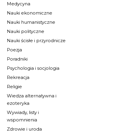
Medycyna
13,60 zł
20,00 zł
Nauki ekonomiczne
Nauki humanistyczne
DO KOSZYKA
Nauki polityczne
Nauki ścisłe i przyrodnicze
Poezja
Poradniki
Psychologia i socjologia
Rekreacja
Religie
Wiedza alternatywna i
ezoteryka
Wywiady, listy i
wspomnienia
Zdrowie i uroda