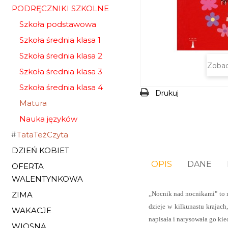
PODRĘCZNIKI SZKOLNE
Szkoła podstawowa
Szkoła średnia klasa 1
Szkoła średnia klasa 2
Zobac
Szkoła średnia klasa 3
Szkoła średnia klasa 4
Drukuj
Matura
Nauka języków
TataTeżCzyta
DZIEŃ KOBIET
OPIS
DANE
OFERTA
WALENTYNKOWA
,,Nocnik nad nocnikami" to n
ZIMA
dzieje w kilkunastu krajach
WAKACJE
napisała i narysowała go kie
WIOSNA