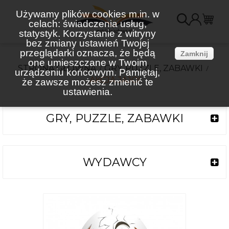
Używamy plików cookies m.in. w
celach: świadczenia usług,
K
statystyk. Korzystanie z witryny
bez zmiany ustawień Twojej
(
przeglądarki oznacza, że będą
Zamknij
one umieszczane w Twoim
STRONA GŁÓWNA
GRY, PUZZLE, ZABAWKI
urządzeniu końcowym. Pamiętaj,
AKCJA JAJO!
że zawsze możesz zmienić te
ustawienia.
GRY, PUZZLE, ZABAWKI
WYDAWCY