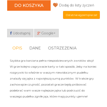
DO KOSZYKA
Dodaj do listy życzeń
Ostatnie egzemplarze!
Udostępnij
Google+
OPIS
DANE
OSTRZEŻENIA
Szybka gra karciana pełna niespodziewanych zwrotów akcji!
W grze kolejno zagrywacie karty w taki sposób, żeby na koniec
rozgrywki to właśnie w waszym niewidocznym pudełku
znalazły się jajka z największą sumą punktów. W trakcie gry
zachowajcie czujność, pozostali gracze będą próbować
podebrać wam wasze najlepsze jajka lub podrzucić do
waszego pudełka zgniłe jaja, które mają punkty ujemne!