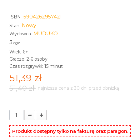
5904262957421
ISBN
Nowy
Stan
MUDUKO
Wydawca
3
egz.
Wiek: 6+
Gracze: 2-6 osoby
Czas rozgrywki: 15 minut
51,39 zł
51,40 zł
najniższa cena z 30 dni przed obniżką
Produkt dostępny tylko na fakturę oraz paragon.