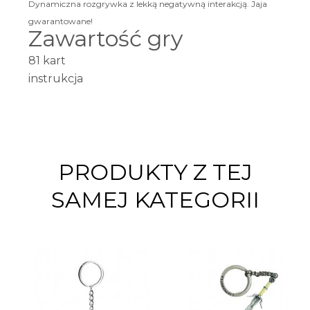
Dynamiczna rozgrywka z lekką negatywną interakcją. Jaja
gwarantowane!
Zawartość gry
81 kart
instrukcja
PRODUKTY Z TEJ
SAMEJ KATEGORII