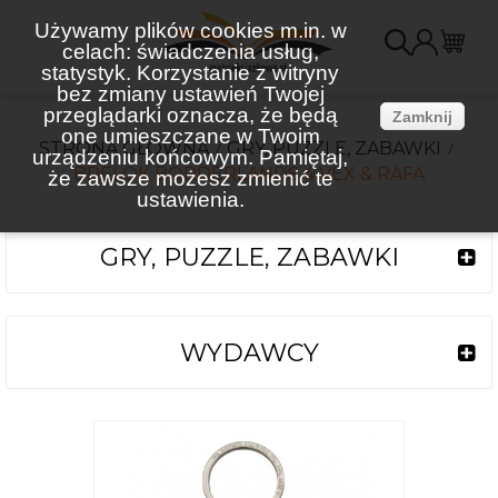
Używamy plików cookies m.in. w
celach: świadczenia usług,
K
statystyk. Korzystanie z witryny
bez zmiany ustawień Twojej
(
przeglądarki oznacza, że będą
Zamknij
one umieszczane w Twoim
STRONA GŁÓWNA
GRY, PUZZLE, ZABAWKI
urządzeniu końcowym. Pamiętaj,
BRELOK BORDERLANDS 4 VEX & RAFA
że zawsze możesz zmienić te
ustawienia.
GRY, PUZZLE, ZABAWKI
WYDAWCY