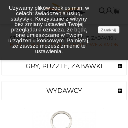
Używamy plików cookies m.in. w
celach: świadczenia usług,
K
statystyk. Korzystanie z witryny
bez zmiany ustawień Twojej
(
przeglądarki oznacza, że będą
Zamknij
one umieszczane w Twoim
STRONA GŁÓWNA
GRY, PUZZLE, ZABAWKI
urządzeniu końcowym. Pamiętaj,
BRELOK BORDERLANDS 4 HARLOWE & AMON
że zawsze możesz zmienić te
ustawienia.
GRY, PUZZLE, ZABAWKI
WYDAWCY