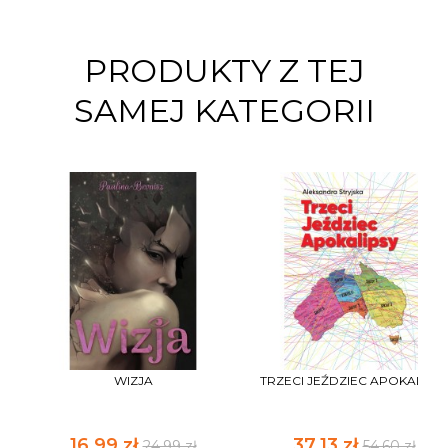
PRODUKTY Z TEJ
SAMEJ KATEGORII
WIZJA
TRZECI JEŹDZIEC APOKALIPS
16,99 zł
37,13 zł
24,99 zł
54,60 zł