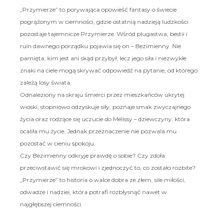
„Przymierze” to porywająca opowieść fantasy o świecie
pogrążonym w ciemności, gdzie ostatnią nadzieją ludzkości
pozostaje tajemnicze Przymierze. Wśród plugastwa, bestii i
ruin dawnego porządku pojawia się on – Bezimienny. Nie
pamięta, kim jest ani skąd przybył, lecz jego siła i niezwykłe
znaki na ciele mogą skrywać odpowiedź na pytanie, od którego
zależą losy świata.
Odnaleziony na skraju śmierci przez mieszkańców ukrytej
wioski, stopniowo odzyskuje siły, poznaje smak zwyczajnego
życia oraz rodzące się uczucie do Melissy – dziewczyny, która
ocaliła mu życie. Jednak przeznaczenie nie pozwala mu
pozostać w cieniu spokoju.
Czy Bezimienny odkryje prawdę o sobie? Czy zdoła
przeciwstawić się mrokowi i zjednoczyć to, co zostało rozbite?
„Przymierze” to historia o walce dobra ze złem, sile miłości,
odwadze i nadziei, która potrafi rozbłysnąć nawet w
najgłębszej ciemności.