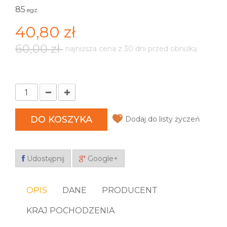
85
egz.
40,80 zł
60,00 zł
najniższa cena z 30 dni przed obniżką
DO KOSZYKA
Dodaj do listy życzeń
Udostępnij
Google+
OPIS
DANE
PRODUCENT
KRAJ POCHODZENIA