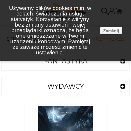
Używamy plików cookies m.in. w
celach: świadczenia usług,
K
statystyk. Korzystanie z witryny
bez zmiany ustawień Twojej
(
przeglądarki oznacza, że będą
Zamknij
one umieszczane w Twoim
STRONA GŁÓWNA
FANTASTYKA
PRZYMIERZE
urządzeniu końcowym. Pamiętaj,
że zawsze możesz zmienić te
ustawienia.
FANTASTYKA
WYDAWCY