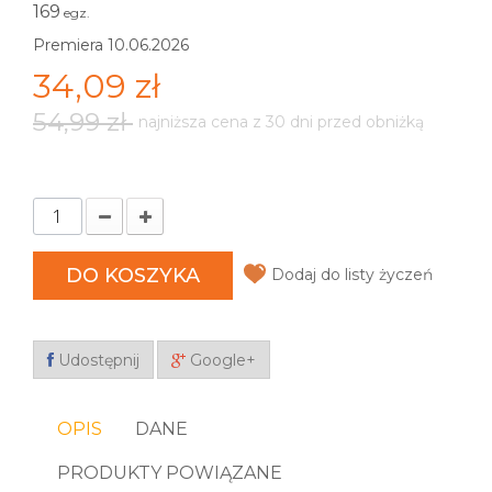
169
egz.
Premiera 10.06.2026
34,09 zł
54,99 zł
najniższa cena z 30 dni przed obniżką
DO KOSZYKA
Dodaj do listy życzeń
Udostępnij
Google+
OPIS
DANE
PRODUKTY POWIĄZANE