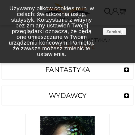
Używamy plików cookies m.in. w
celach: świadczenia usług,
K
statystyk. Korzystanie z witryny
bez zmiany ustawień Twojej
(
przeglądarki oznacza, że będą
Zamknij
one umieszczane w Twoim
STRONA GŁÓWNA
FANTASTYKA
urządzeniu końcowym. Pamiętaj,
OSTATNIE TCHNIENIE
że zawsze możesz zmienić te
ustawienia.
FANTASTYKA
WYDAWCY