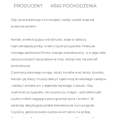
PRODUCENT
KRAJ POCHODZENIA
Gdy życie balansuje na krawędzi, każdy wybór staje się
przeznaczeniem
Narida, anielica żyjąca wśród ludzi, staje w obliczu
najtrudniejszej próby: walki o życie przyjaciela. Podczas
nocnego spotkania Rimon zostaje zaatakowany, a w jego ciele
zaczyna budzić się pradawna moc, której nikt nie potrafi
kontrolować.
Z pomocą dawnego wroga, istoty światła oraz istoty żywiołu,
Narida i jej bliscy muszą odkryć tajemnicę druidzkiego zaklęcia
i zdobyć antidotum z legendarnej Księgi Czeluści. Aby
uratować przyjaciela, nie wystarczy magia – potrzebna jest
czysta miłość sięgająca poza granice życia i śmierci. W
ostatniej, decydującej próbie bohaterowie wyruszają do
Czyśćca, gdzie prawda wystawia ich serca na próbę.