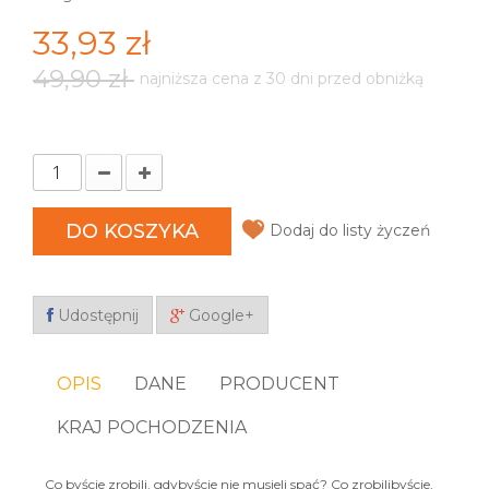
33,93 zł
49,90 zł
najniższa cena z 30 dni przed obniżką
DO KOSZYKA
Dodaj do listy życzeń
Udostępnij
Google+
OPIS
DANE
PRODUCENT
KRAJ POCHODZENIA
Co byście zrobili, gdybyście nie musieli spać? Co zrobilibyście,