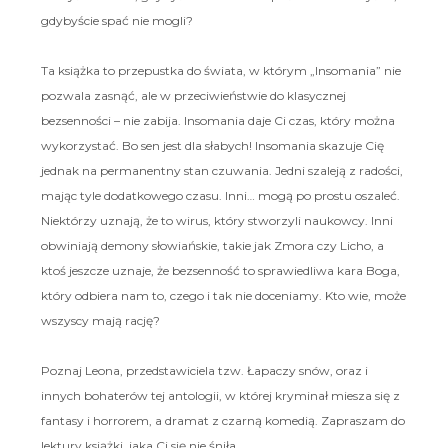
gdybyście spać nie mogli?
Ta książka to przepustka do świata, w którym „Insomania” nie
pozwala zasnąć, ale w przeciwieństwie do klasycznej
bezsenności – nie zabija. Insomania daje Ci czas, który można
wykorzystać. Bo sen jest dla słabych! Insomania skazuje Cię
jednak na permanentny stan czuwania. Jedni szaleją z radości,
mając tyle dodatkowego czasu. Inni… mogą po prostu oszaleć.
Niektórzy uznają, że to wirus, który stworzyli naukowcy. Inni
obwiniają demony słowiańskie, takie jak Zmora czy Licho, a
ktoś jeszcze uznaje, że bezsenność to sprawiedliwa kara Boga,
który odbiera nam to, czego i tak nie doceniamy. Kto wie, może
wszyscy mają rację?
Poznaj Leona, przedstawiciela tzw. Łapaczy snów, oraz i
innych bohaterów tej antologii, w której kryminał miesza się z
fantasy i horrorem, a dramat z czarną komedią. Zapraszam do
lektury książki, jaka Ci się nie śniła.