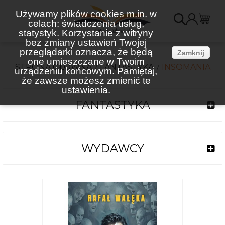
Używamy plików cookies m.in. w
celach: świadczenia usług,
K
statystyk. Korzystanie z witryny
bez zmiany ustawień Twojej
(
przeglądarki oznacza, że będą
Zamknij
one umieszczane w Twoim
STRONA GŁÓWNA
FANTASTYKA
INSOMANIA
urządzeniu końcowym. Pamiętaj,
że zawsze możesz zmienić te
ustawienia.
FANTASTYKA
WYDAWCY