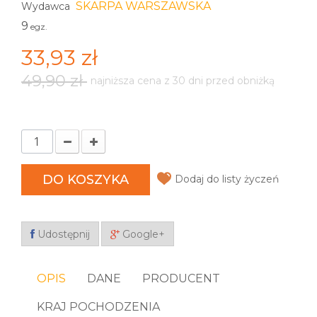
SKARPA WARSZAWSKA
Wydawca
9
egz.
33,93 zł
49,90 zł
najniższa cena z 30 dni przed obniżką
DO KOSZYKA
Dodaj do listy życzeń
Udostępnij
Google+
OPIS
DANE
PRODUCENT
KRAJ POCHODZENIA