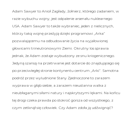
Adam Sawyer to Anioł Zagłady, żołnierz, którego zadaniem, w
razie wybuchu wojny, jest odpalenie arsenału nuklearnego
USA. Adam Sawyer to także wybraniec, jeden z nielicznych,
którzy taką wojnę przeżyją dzięki programowi „Arka”
pozwalającemu na odbudowanie życia na wyjałowionej
głowicami trineutronowymi Ziemi. Okrutny los sprawia
jednak, że Adam zostaje wybudzony ze snu kriogenicznego.
Jedyną szansą na przetrwanie jest dotarcie do znajdującego się
po przeciwległej stronie kontynentu centrum „Arki”. Samotna
podróż przez wyludnione Stany Zjednoczone to zarazem
wyprawa w głąb siebie, a zarazem nieustanna walka z
nieubłaganymi siłami natury i najskrytszymi lękami. Na końcu
tej drogi czeka prawda po stokroć gorsza od wszystkiego, z
czym zetknął się człowiek. Czy Adam zdoła ją udźwignąć?