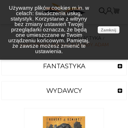
Używamy plików cookies m.in. w
celach: świadczenia usług,
K
statystyk. Korzystanie z witryny
bez zmiany ustawień Twojej
(
przeglądarki oznacza, że będą
Zamknij
one umieszczane w Twoim
STRONA GŁÓWNA
FANTASTYKA
urządzeniu końcowym. Pamiętaj,
SAMOTNOŚĆ ANIOŁA ZAGŁADY. ADAM
że zawsze możesz zmienić te
ustawienia.
FANTASTYKA
WYDAWCY