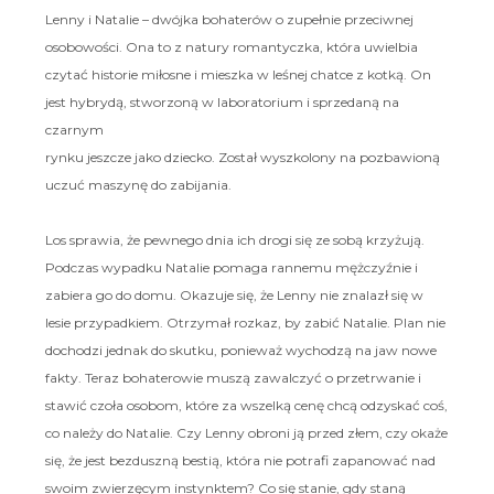
Lenny i Natalie – dwójka bohaterów o zupełnie przeciwnej
osobowości. Ona to z natury romantyczka, która uwielbia
czytać historie miłosne i mieszka w leśnej chatce z kotką. On
jest hybrydą, stworzoną w laboratorium i sprzedaną na
czarnym
rynku jeszcze jako dziecko. Został wyszkolony na pozbawioną
uczuć maszynę do zabijania.
Los sprawia, że pewnego dnia ich drogi się ze sobą krzyżują.
Podczas wypadku Natalie pomaga rannemu mężczyźnie i
zabiera go do domu. Okazuje się, że Lenny nie znalazł się w
lesie przypadkiem. Otrzymał rozkaz, by zabić Natalie. Plan nie
dochodzi jednak do skutku, ponieważ wychodzą na jaw nowe
fakty. Teraz bohaterowie muszą zawalczyć o przetrwanie i
stawić czoła osobom, które za wszelką cenę chcą odzyskać coś,
co należy do Natalie. Czy Lenny obroni ją przed złem, czy okaże
się, że jest bezduszną bestią, która nie potrafi zapanować nad
swoim zwierzęcym instynktem? Co się stanie, gdy staną