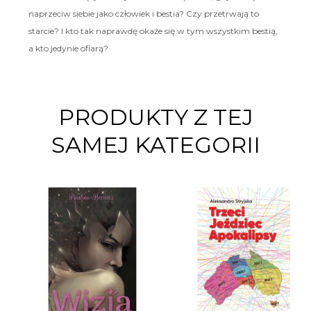
naprzeciw siebie jako człowiek i bestia? Czy przetrwają to
starcie? I kto tak naprawdę okaże się w tym wszystkim bestią,
a kto jedynie ofiarą?
PRODUKTY Z TEJ
SAMEJ KATEGORII