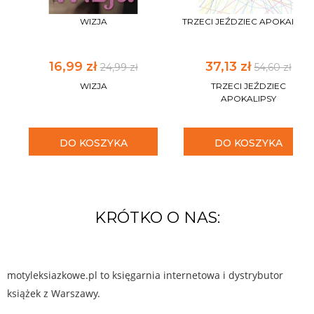
WIZJA
TRZECI JEŹDZIEC APOKALIPS
16,99 zł
37,13 zł
24,99 zł
54,60 zł
WIZJA
TRZECI JEŹDZIEC
APOKALIPSY
DO KOSZYKA
DO KOSZYKA
KRÓTKO O NAS:
motyleksiazkowe.pl to księgarnia internetowa i dystrybutor
książek z Warszawy.