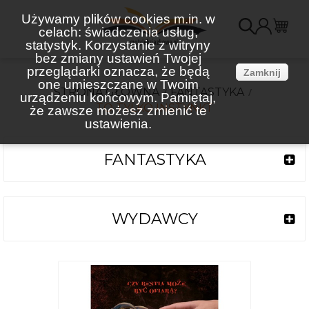
Używamy plików cookies m.in. w
celach: świadczenia usług,
K
statystyk. Korzystanie z witryny
bez zmiany ustawień Twojej
(
przeglądarki oznacza, że będą
Zamknij
one umieszczane w Twoim
STRONA GŁÓWNA
FANTASTYKA
urządzeniu końcowym. Pamiętaj,
TO TYLKO INSTYNKT
że zawsze możesz zmienić te
ustawienia.
FANTASTYKA
WYDAWCY