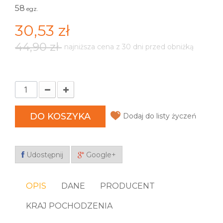
58
egz.
30,53 zł
44,90 zł
najniższa cena z 30 dni przed obniżką
DO KOSZYKA
Dodaj do listy życzeń
Udostępnij
Google+
OPIS
DANE
PRODUCENT
KRAJ POCHODZENIA