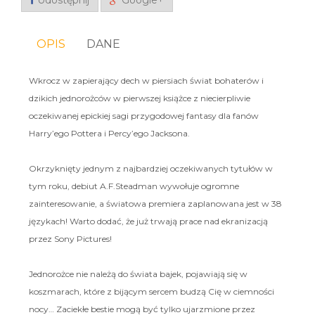
Udostępnij
Google+
OPIS
DANE
Wkrocz w zapierający dech w piersiach świat bohaterów i
dzikich jednorożców w pierwszej książce z niecierpliwie
oczekiwanej epickiej sagi przygodowej fantasy dla fanów
Harry’ego Pottera i Percy’ego Jacksona.
Okrzyknięty jednym z najbardziej oczekiwanych tytułów w
tym roku, debiut A.F.Steadman wywołuje ogromne
zainteresowanie, a światowa premiera zaplanowana jest w 38
językach! Warto dodać, że już trwają prace nad ekranizacją
przez Sony Pictures!
Jednorożce nie należą do świata bajek, pojawiają się w
koszmarach, które z bijącym sercem budzą Cię w ciemności
nocy… Zaciekłe bestie mogą być tylko ujarzmione przez