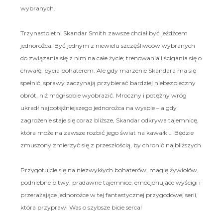
wybranych.
Trzynastoletni Skandar Smith zawsze chciał być jeźdźcem
jednorożca. Być jednym z niewielu szczęśliwców wybranych
do związania się z nim na całe życie; trenowania i ścigania się o
chwałę; bycia bohaterem. Ale gdy marzenie Skandara ma się
spełnić, sprawy zaczynają przybierać bardziej niebezpieczny
obrót, niż mógł sobie wyobrazić. Mroczny i potężny wróg
ukradł najpotężniejszego jednorożca na wyspie – a gdy
zagrożenie staje się coraz bliższe, Skandar odkrywa tajemnicę,
która może na zawsze rozbić jego świat na kawałki… Będzie
zmuszony zmierzyć się z przeszłością, by chronić najbliższych.
Przygotujcie się na niezwykłych bohaterów, magię żywiołów,
podniebne bitwy, pradawne tajemnice, emocjonujące wyścigi i
przerażające jednorożce w tej fantastycznej przygodowej serii,
która przyprawi Was o szybsze bicie serca!