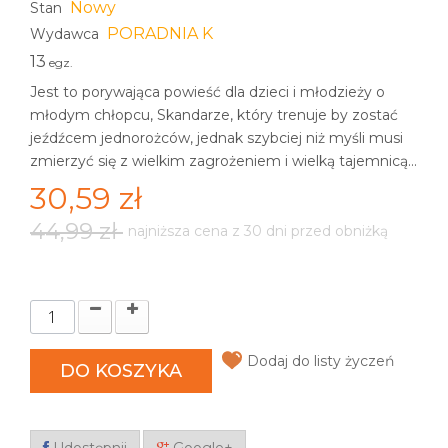
Nowy
Stan
PORADNIA K
Wydawca
13
egz.
Jest to porywająca powieść dla dzieci i młodzieży o
młodym chłopcu, Skandarze, który trenuje by zostać
jeźdźcem jednorożców, jednak szybciej niż myśli musi
zmierzyć się z wielkim zagrożeniem i wielką tajemnicą...
30,59 zł
44,99 zł
najniższa cena z 30 dni przed obniżką
Dodaj do listy życzeń
DO KOSZYKA