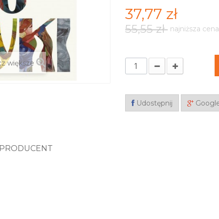
37,77 zł
55,55 zł
najniższa cena
z większe
Udostępnij
Googl
PRODUCENT