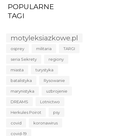
POPULARNE
TAGI
motyleksiazkowe.pl
osprey
militaria
TARGI
seria Sekrety
regiony
miasta
turystyka
batalistyka
Rysowanie
marynistyka
uzbrojenie
DREAMS
Lotnictwo
Herkules Poirot
psy
covid
koronawirus
covid-19