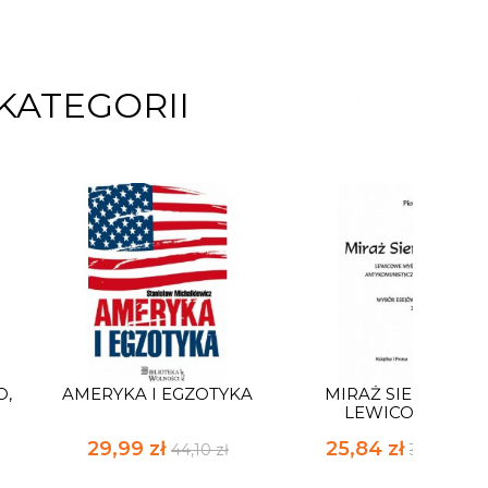
KATEGORII
O,
AMERYKA I EGZOTYKA
MIRAŻ SIERPNIA.
LEWICOWE...
29,99 zł
25,84 zł
44,10 zł
38,00 zł