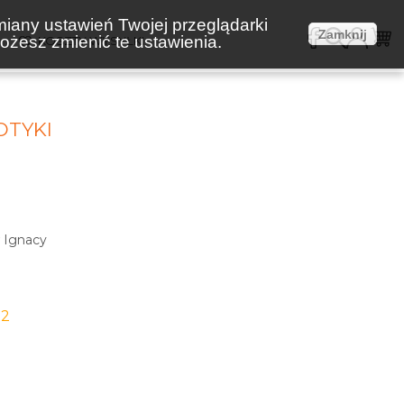
miany ustawień Twojej przeglądarki
Zamknij
żesz zmienić te ustawienia.
E
KOSZTY WYSYŁKI
OTYKI
w Ignacy
-2