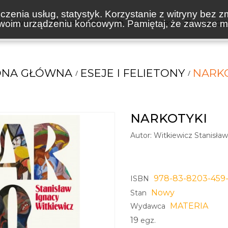
zenia usług, statystyk. Korzystanie z witryny bez z
oim urządzeniu końcowym. Pamiętaj, że zawsze mo
NOWOŚCI
ZAPOWIEDZI
BESTSELLERY
WAKACJ
ONA GŁÓWNA
ESEJE I FELIETONY
NARK
NARKOTYKI
Autor:
Witkiewicz Stanisła
978-83-8203-459
ISBN
Nowy
Stan
MATERIA
Wydawca
19
egz.