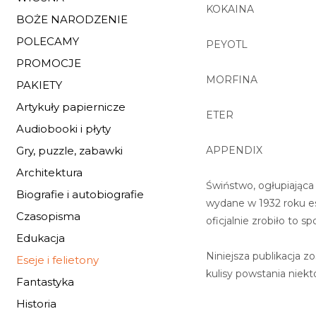
KOKAINA
BOŻE NARODZENIE
POLECAMY
PEYOTL
PROMOCJE
MORFINA
PAKIETY
Artykuły papiernicze
ETER
Audiobooki i płyty
APPENDIX
Gry, puzzle, zabawki
Architektura
Świństwo, ogłupiająca 
Biografie i autobiografie
wydane w 1932 roku es
Czasopisma
oficjalnie zrobiło to s
Edukacja
Niniejsza publikacja 
Eseje i felietony
kulisy powstania niek
Fantastyka
Historia