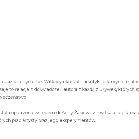
trucizna, ohyda. Tak Witkacy określał narkotyki, o których działa
eje to relacje z doświadczeń autora z każdą z używek, których s
połeczeństwo.
została opatrzona wstępem dr Anny Żakiewicz – witkacolog, któr
tórych prac artysty oraz jego eksperymentów.