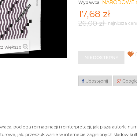
NARODOWE 
Wydawca
17,68 zł
26,00 zł
najniższa cen
z większe
NIEDOSTĘPNY
Udostępnij
Googl
raca, podlega reimaginacji i reinterpretacji, jak piszą autorki 
lturowe, jak: przeszukiwanie w internecie zaginionych śladów ku