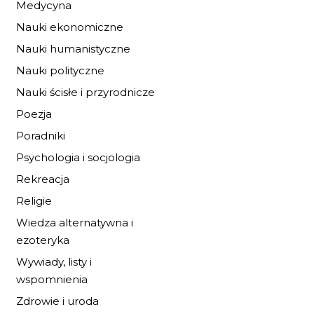
Medycyna
Nauki ekonomiczne
Nauki humanistyczne
Nauki polityczne
KARTA 92/2017
Nauki ścisłe i przyrodnicze
Poezja
10,20 zł
15,00 zł
Poradniki
DO KOSZYKA
Psychologia i socjologia
Rekreacja
Religie
Wiedza alternatywna i
ezoteryka
Wywiady, listy i
wspomnienia
Zdrowie i uroda