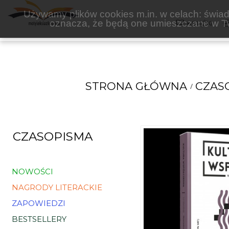
NARODOWE CENTRUM KULTURY
Używamy plików cookies m.in. w celach: świadc
oznacza, że będą one umieszczane w Tw
KSIĄŻKI
STRONA GŁÓWNA
CZAS
CZASOPISMA
NOWOŚCI
NAGRODY LITERACKIE
ZAPOWIEDZI
BESTSELLERY