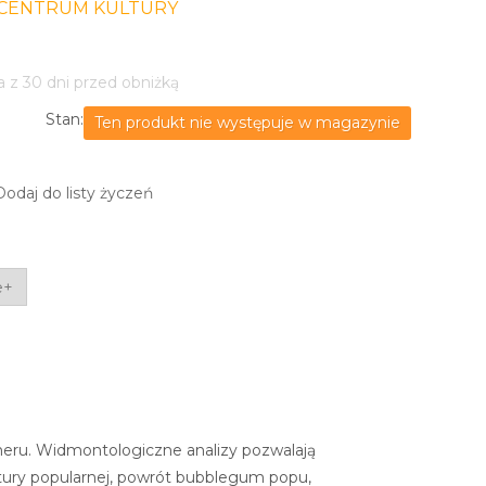
CENTRUM KULTURY
a z 30 dni przed obniżką
Stan:
Ten produkt nie występuje w magazynie
Dodaj do listy życzeń
e+
numeru. Widmontologiczne analizy pozwalają
ltury popularnej, powrót bubblegum popu,