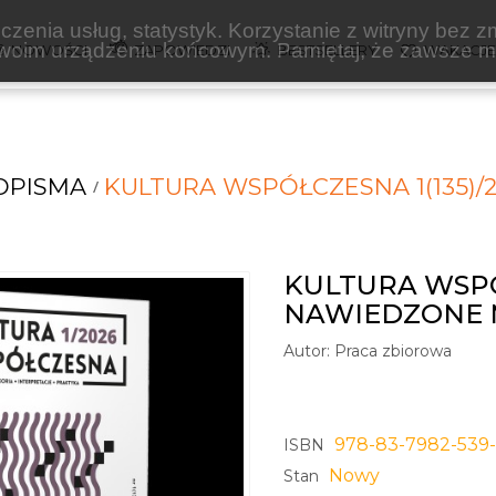
zenia usług, statystyk. Korzystanie z witryny bez z
oim urządzeniu końcowym. Pamiętaj, że zawsze mo
NOWOŚCI
ZAPOWIEDZI
BESTSELLERY
WAKACJ
OPISMA
KULTURA WSPÓŁCZESNA 1(135)/
KULTURA WSPÓŁ
NAWIEDZONE 
Autor:
Praca zbiorowa
978-83-7982-539
ISBN
Nowy
Stan