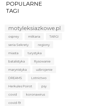
POPULARNE
TAGI
motyleksiazkowe.pl
osprey
militaria
TARGI
seria Sekrety
regiony
miasta
turystyka
batalistyka
Rysowanie
marynistyka
uzbrojenie
DREAMS
Lotnictwo
Herkules Poirot
psy
covid
koronawirus
covid-19