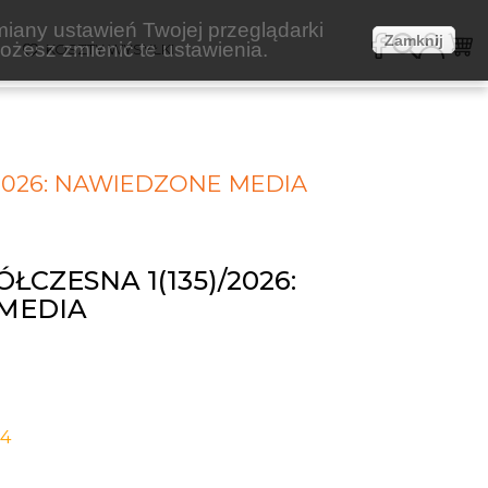
miany ustawień Twojej przeglądarki
Zamknij
żesz zmienić te ustawienia.
E
KOSZTY WYSYŁKI
2026: NAWIEDZONE MEDIA
CZESNA 1(135)/2026:
MEDIA
-4