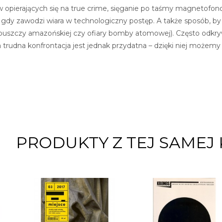
opierających się na true crime, sięganie po taśmy magnetofonow
gdy zawodzi wiara w technologiczny postęp. A także sposób, by o
 puszczy amazońskiej czy ofiary bomby atomowej). Często odkryw
Ta trudna konfrontacja jest jednak przydatna – dzięki niej może
PRODUKTY Z TEJ SAMEJ 