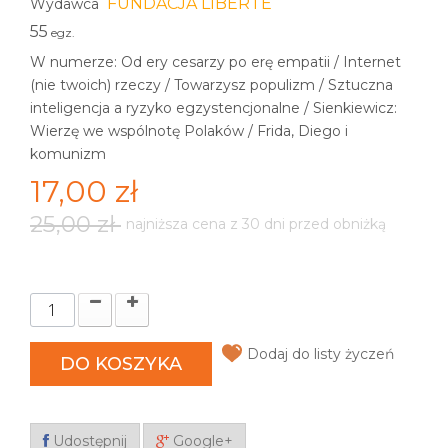
FUNDACJA LIBERTE
Wydawca
55
egz.
W numerze: Od ery cesarzy po erę empatii / Internet
(nie twoich) rzeczy / Towarzysz populizm / Sztuczna
inteligencja a ryzyko egzystencjonalne / Sienkiewicz:
Wierzę we wspólnotę Polaków / Frida, Diego i
komunizm
17,00 zł
25,00 zł
najniższa cena z 30 dni przed obniżką
Dodaj do listy życzeń
DO KOSZYKA
Udostępnij
Google+