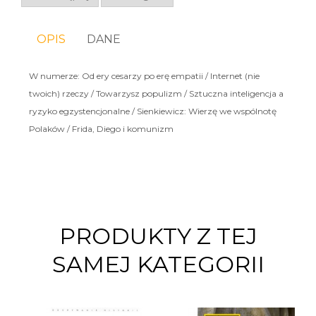
OPIS
DANE
W numerze: Od ery cesarzy po erę empatii / Internet (nie
twoich) rzeczy / Towarzysz populizm / Sztuczna inteligencja a
ryzyko egzystencjonalne / Sienkiewicz: Wierzę we wspólnotę
Polaków / Frida, Diego i komunizm
PRODUKTY Z TEJ
SAMEJ KATEGORII