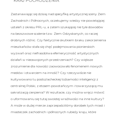
KRAJ POCHODZENIA
Zastanawiając się dzisiaj nad specyfiką artystycznej sceny Ziem
Zachodnich i Północnych, oczekujemy wiedzy nie powielającej
ustaleń z okresu PRL-u, a zatem szukającej nie tyle dowodów
na bezszwowe scalenie tzw. Ziem Odzyskanych, co raczej
drobnych różnic. Czy faktycznie skutkiem braku zakorzenienia
mieszkańców stała się chęć podejmowania pionierskich
wyzwań oraz niefrasobliwa efemeryczność artystycznych
działań w nieoswojonych przestrzeniach? Czy większe
zrozumienie dla nowości zaowocowało fenomenem nowych
mediów i otwarciem na inność? Czy rzeczywiście nie
kultywowano tu postszlacheckiej tożsamości inteligencji z
centralnej Polski, z etosem powstańczym i towarzyszącą mu
sakralizacją cierpienia? W rezultacie, czy można wręcz mówić
o uformowaniu się tutaj swoistej wrażliwości na inne kultury?
A może w dużej mierze zaprzepaściliśmy dorobek tych miast i
miasteczek zachodnich i północnych rubieży kraju, które