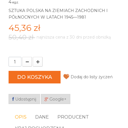
4
egz.
SZTUKA POLSKA NA ZIEMIACH ZACHODNICH I
PÓŁNOCNYCH W LATACH 1945—1981
45,36 zł
50,40 zł
najniższa cena z 30 dni przed obniżką
DO KOSZYKA
Dodaj do listy życzeń
Udostępnij
Google+
OPIS
DANE
PRODUCENT