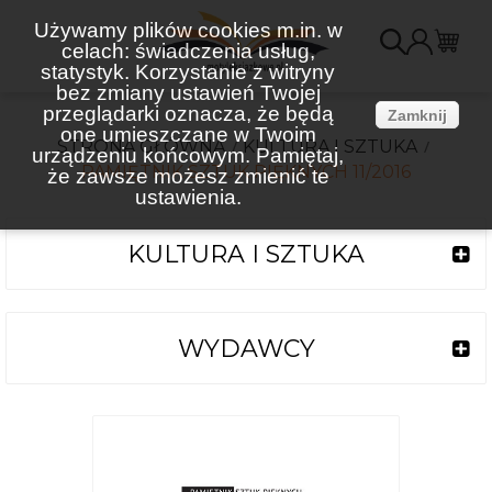
Używamy plików cookies m.in. w
celach: świadczenia usług,
K
statystyk. Korzystanie z witryny
bez zmiany ustawień Twojej
(
przeglądarki oznacza, że będą
Zamknij
one umieszczane w Twoim
STRONA GŁÓWNA
KULTURA I SZTUKA
urządzeniu końcowym. Pamiętaj,
PAMIĘTNIK SZTUK PIĘKNYCH 11/2016
że zawsze możesz zmienić te
ustawienia.
KULTURA I SZTUKA
WYDAWCY