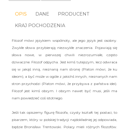
OPIS
DANE
PRODUCENT
KRAJ POCHODZENIA
Filozof mówi językiem wspólnoty, ale jego język jest osobny.
Zwykłe słowa przybierają niezwykłe znaczenia. Pojawiają się
słowa nowe, w pierwszej chwili niezrozumiałe, często
dziwaczne. Filozof odpycha. Jest kimś tutejszym, lecz odwraca
się w jakąś inną, nieznaną nam stronę (Platon mówi, że ku
ideom), a być może w ogóle z jakichś innych, nieznanych nam
stron przychodzi (Platon mówi, że przybywa z państwa idei).
Filozof jest kimś obcym. I obcym nawet być musi, jeśli ma
nam powiedzieć coś istotnego.
Jeśli tak opiszemy figurę filozofa, czysty kształt tej postaci, to
pisarzem, który w polskiej tradycji najdokładniej jej odpowiada,
będzie Bronisław Trentowski. Polacy mieli różnych filozofów.