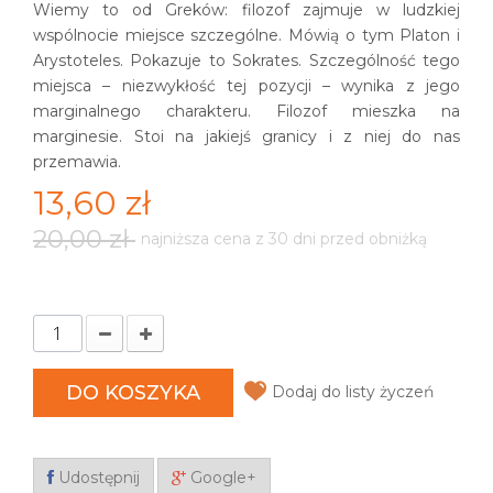
Wiemy to od Greków: filozof zajmuje w ludzkiej
wspólnocie miejsce szczególne. Mówią o tym Platon i
Arystoteles. Pokazuje to Sokrates. Szczególność tego
miejsca – niezwykłość tej pozycji – wynika z jego
marginalnego charakteru. Filozof mieszka na
marginesie. Stoi na jakiejś granicy i z niej do nas
przemawia.
13,60 zł
20,00 zł
najniższa cena z 30 dni przed obniżką
DO KOSZYKA
Dodaj do listy życzeń
Udostępnij
Google+