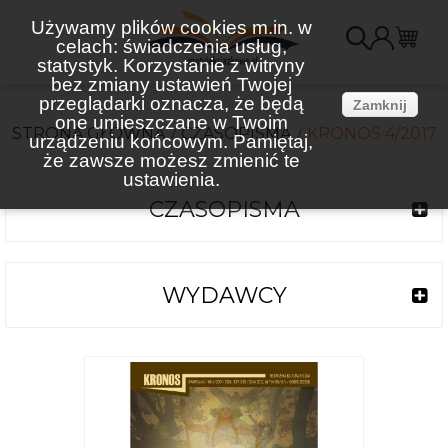
Używamy plików cookies m.in. w
celach: świadczenia usług,
K
statystyk. Korzystanie z witryny
bez zmiany ustawień Twojej
(
przeglądarki oznacza, że będą
Zamknij
one umieszczane w Twoim
STRONA GŁÓWNA
CZASOPISMA
KRONOS 4/2017
urządzeniu końcowym. Pamiętaj,
że zawsze możesz zmienić te
ustawienia.
CZASOPISMA
WYDAWCY