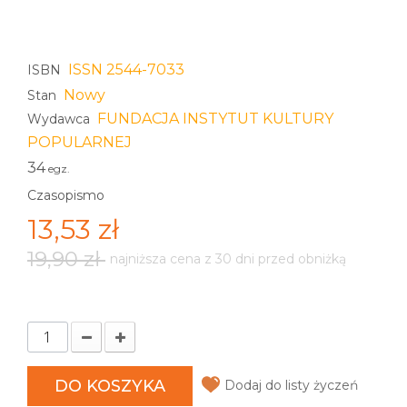
ISSN 2544-7033
ISBN
Nowy
Stan
FUNDACJA INSTYTUT KULTURY
Wydawca
POPULARNEJ
34
egz.
Czasopismo
13,53 zł
19,90 zł
najniższa cena z 30 dni przed obniżką
DO KOSZYKA
Dodaj do listy życzeń