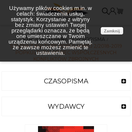
Używamy plików cookies m.in. w
celach: świadczenia usług,
K
statystyk. Korzystanie z witryny
bez zmiany ustawień Twojej
(
przeglądarki oznacza, że będą
Zamknij
one umieszczane w Twoim
STRONA GŁÓWNA
CZASOPISMA
urządzeniu końcowym. Pamiętaj,
STUDIA Z KULTURY POPULARNEJ 2/2018-2019
że zawsze możesz zmienić te
POPKULTURA WOBEC WSPÓŁCZESNYCH
ustawienia.
KONFLIKTÓW ZBROJNYCH
CZASOPISMA
WYDAWCY