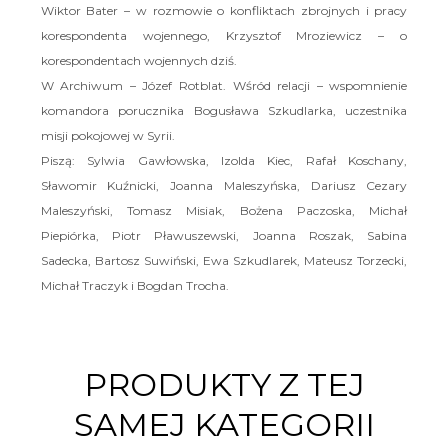
Wiktor Bater – w rozmowie o konfliktach zbrojnych i pracy
korespondenta wojennego, Krzysztof Mroziewicz – o
korespondentach wojennych dziś.
W Archiwum – Józef Rotblat. Wśród relacji – wspomnienie
komandora porucznika Bogusława Szkudlarka, uczestnika
misji pokojowej w Syrii.
Piszą: Sylwia Gawłowska, Izolda Kiec, Rafał Koschany,
Sławomir Kuźnicki, Joanna Maleszyńska, Dariusz Cezary
Maleszyński, Tomasz Misiak, Bożena Paczoska, Michał
Piepiórka, Piotr Pławuszewski, Joanna Roszak, Sabina
Sadecka, Bartosz Suwiński, Ewa Szkudlarek, Mateusz Torzecki,
Michał Traczyk i Bogdan Trocha.
PRODUKTY Z TEJ
SAMEJ KATEGORII