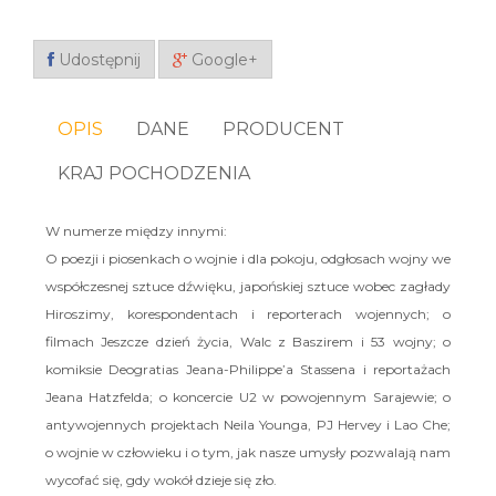
Udostępnij
Google+
OPIS
DANE
PRODUCENT
KRAJ POCHODZENIA
W numerze między innymi:
O poezji i piosenkach o wojnie i dla pokoju, odgłosach wojny we
współczesnej sztuce dźwięku, japońskiej sztuce wobec zagłady
Hiroszimy, korespondentach i reporterach wojennych; o
filmach
Jeszcze dzień życia
,
Walc z Baszirem
i
53 wojny
;
o
komiksie
Deogratias
Jeana-Philippe’a Stassena i reportażach
Jeana Hatzfelda; o koncercie U2 w powojennym Sarajewie; o
antywojennych projektach Neila Younga, PJ Hervey i Lao Che;
o wojnie w człowieku i o tym, jak nasze umysły pozwalają nam
wycofać się, gdy wokół dzieje się zło.