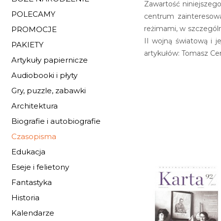
Zawartość niniejszeg
POLECAMY
centrum zainteresowa
reżimami, w szczegól
PROMOCJE
II wojną światową i 
PAKIETY
artykułów: Tomasz Cer
Artykuły papiernicze
Audiobooki i płyty
Gry, puzzle, zabawki
Architektura
Biografie i autobiografie
Czasopisma
Edukacja
Eseje i felietony
Fantastyka
Historia
Kalendarze