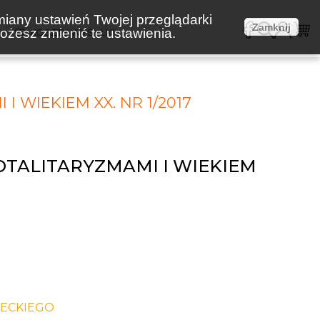
miany ustawień Twojej przeglądarki
Zamknij
żesz zmienić te ustawienia.
E
KOSZTY WYSYŁKI
I WIEKIEM XX. NR 1/2017
OTALITARYZMAMI I WIEKIEM
LECKIEGO