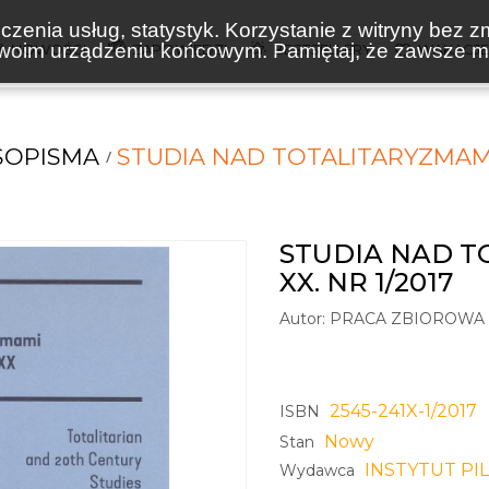
zenia usług, statystyk. Korzystanie z witryny bez z
oim urządzeniu końcowym. Pamiętaj, że zawsze mo
NOWOŚCI
ZAPOWIEDZI
BESTSELLERY
WAKACJ
SOPISMA
STUDIA NAD TOTALITARYZMAMI 
STUDIA NAD T
XX. NR 1/2017
Autor:
PRACA ZBIOROWA
2545-241X-1/2017
ISBN
Nowy
Stan
INSTYTUT PI
Wydawca