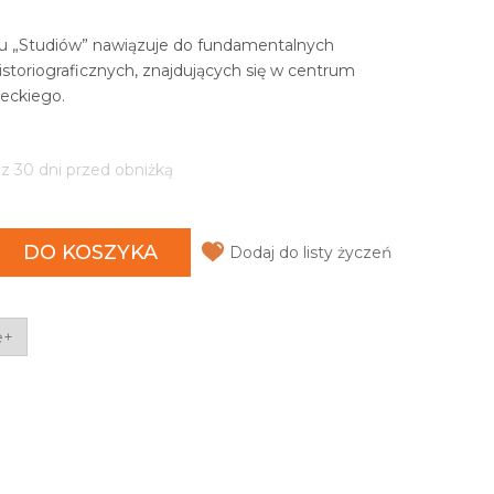
u „Studiów” nawiązuje do fundamentalnych
toriograficznych, znajdujących się w centrum
leckiego.
 z 30 dni przed obniżką
DO KOSZYKA
Dodaj do listy życzeń
e+