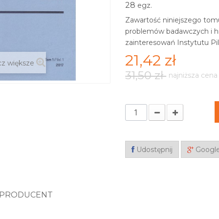
28
egz.
Zawartość niniejszego tom
problemów badawczych i his
zainteresowań Instytutu Pi
21,42 zł
z większe
31,50 zł
najniższa cena
Udostępnij
Googl
PRODUCENT