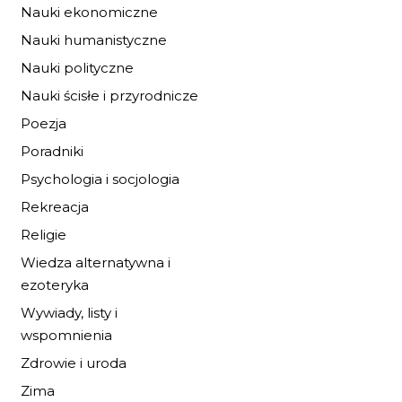
Nauki ekonomiczne
Nauki humanistyczne
Nauki polityczne
KARTA 92/2017
Nauki ścisłe i przyrodnicze
Poezja
10,20 zł
15,00 zł
Poradniki
DO KOSZYKA
Psychologia i socjologia
Rekreacja
Religie
Wiedza alternatywna i
ezoteryka
Wywiady, listy i
wspomnienia
Zdrowie i uroda
Zima