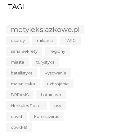
TAGI
motyleksiazkowe.pl
osprey
militaria
TARGI
seria Sekrety
regiony
miasta
turystyka
batalistyka
Rysowanie
marynistyka
uzbrojenie
DREAMS
Lotnictwo
Herkules Poirot
psy
covid
koronawirus
covid-19