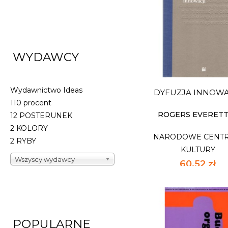
GOMBROWICZ 
REKONSTRUKCJ
NARODOWE CENT
KULTURY
WYDAWCY
33,32 zł
49,00 zł
najniższa c
Wydawnictwo Ideas
DYFUZJA INNOWA
Dostępnych: 3
110 procent
Ilość:
ROGERS EVERETT
12 POSTERUNEK
2 KOLORY
NARODOWE CENT
DO KOSZYK
2 RYBY
KULTURY
Wszyscy wydawcy
60,52 zł
89,00 zł
najniższa 
POPULARNE