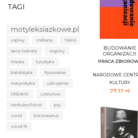
DYFUZJA INNOWA
TAGI
NARODOWE CENT
KULTURY
motyleksiazkowe.pl
60,52 zł
89,00 zł
najniższa 
osprey
militaria
TARGI
BUDOWANIE
Dostępnych: 4
seria Sekrety
regiony
ORGANIZACJI
Ilość:
PRACA ZBIORO
miasta
turystyka
batalistyka
Rysowanie
NARODOWE CENT
DO KOSZYK
KULTURY
marynistyka
uzbrojenie
23,12 zł
DREAMS
Lotnictwo
34,00 zł
najniższa c
Herkules Poirot
psy
covid
koronawirus
covid-19
BUDOWANIE
ORGANIZACJI