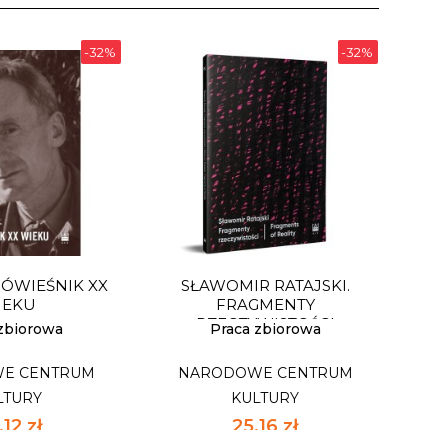
-32%
-32%
RÓWIEŚNIK XX
SŁAWOMIR RATAJSKI.
IEKU
FRAGMENTY
RZECZYWISTOŚCI
 zbiorowa
Praca zbiorowa
E CENTRUM
NARODOWE CENTRUM
LTURY
KULTURY
12 zł
25,16 zł