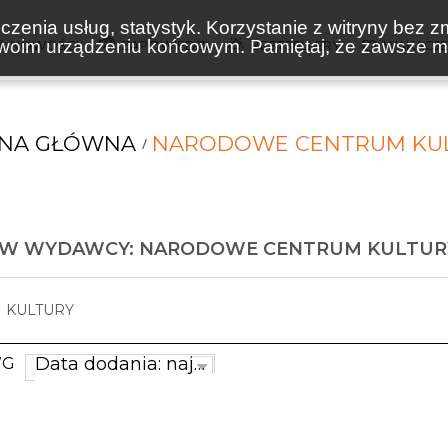
zenia usług, statystyk. Korzystanie z witryny bez z
oim urządzeniu końcowym. Pamiętaj, że zawsze mo
NOWOŚCI
ZAPOWIEDZI
BESTSELLERY
WAKACJ
NA GŁÓWNA
NARODOWE CENTRUM KU
ÓW WYDAWCY: NARODOWE CENTRUM KULTUR
 KULTURY
Data dodania: najnowsze
WG