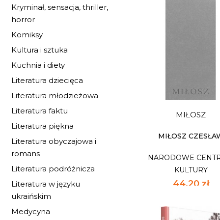
Kryminał, sensacja, thriller,
horror
Komiksy
Kultura i sztuka
Kuchnia i diety
KULTURA WSPÓŁCZ
Literatura dziecięca
1(135)/2026:...
Literatura młodzieżowa
NARODOWE CENT
KULTURY
Literatura faktu
MIŁOSZ
17,68 zł
Literatura piękna
26,00 zł
najniższa c
MIŁOSZ CZESŁA
Literatura obyczajowa i
romans
NARODOWE CENT
NIEDOSTĘPNY
Literatura podróżnicza
KULTURY
44,20 zł
Literatura w języku
ukraińskim
65,00 zł
najniższa c
Medycyna