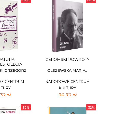
-32%
-32%
PERSPEKTYWY
PRAKTYKI OTWARTOŚCI
E CENTRUM
NARODOWE CENTRUM
LTURY
KULTURY
12 zł
23,12 zł
ajniższa cena
34,00 zł
najniższa cena
RATURA
ŻEROMSKI POWROTY
pnych: 6
Dostępnych: mały zapas
ESTOLECIA
:
Ilość:
KI GRZEGORZ
OLSZEWSKA MARIA...
E CENTRUM
NARODOWE CENTRUM
 KOSZYKA
DO KOSZYKA
LTURY
KULTURY
32 zł
36,72 zł
ajniższa cena
54,00 zł
najniższa cena
-32%
-32%