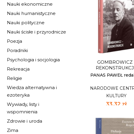
Nauki ekonomiczne
Nauki humanistyczne
MIŁOSZ
Nauki polityczne
NARODOWE CENT
Nauki ścisłe i przyrodnicze
KULTURY
Poezja
44,20 zł
Poradniki
65,00 zł
najniższa c
Psychologia i socjologia
GOMBROWICZ 
Dostępnych: 4
REKONSTRUKCJ
Rekreacja
Ilość:
PANAS PAWEŁ reda
Religie
Wiedza alternatywna i
NARODOWE CENT
DO KOSZYK
ezoteryka
KULTURY
33,32 zł
Wywiady, listy i
wspomnienia
49,00 zł
najniższa c
Zdrowie i uroda
Zima