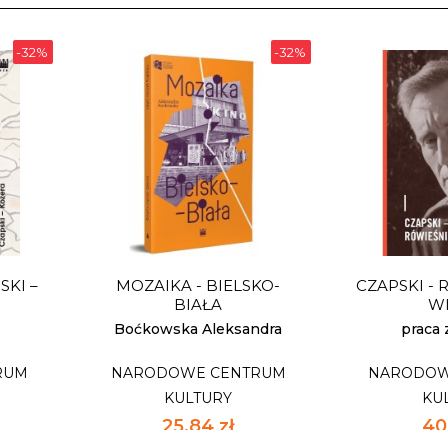
-32%
-32%
SKI –
MOZAIKA - BIELSKO-
CZAPSKI - 
BIAŁA
W
Boćkowska Aleksandra
praca
RUM
NARODOWE CENTRUM
NARODOW
KULTURY
KU
25,84 zł
40,