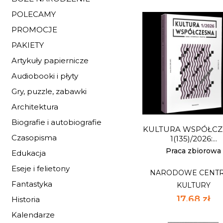
45,00 zł
najniższa c
POLECAMY
PROMOCJE
PAKIETY
POŁUDNIK 21. CZAP
Artykuły papiernicze
KOZERA
NARODOWE CENT
Audiobooki i płyty
KULTURY
Gry, puzzle, zabawki
30,60 zł
Architektura
45,00 zł
najniższa c
Biografie i autobiografie
KULTURA WSPÓŁCZ
Dostępnych: mały z
Czasopisma
1(135)/2026:...
Ilość:
Praca zbiorowa
Edukacja
Eseje i felietony
NARODOWE CENT
DO KOSZYK
Fantastyka
KULTURY
17,68 zł
Historia
26,00 zł
najniższa c
Kalendarze