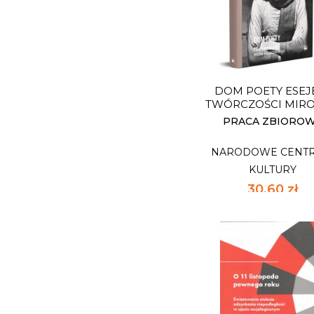
NARODOWE CENT
KULTURY
23,12 zł
34,00 zł
najniższa c
DOM POETY ESEJ
Dostępnych: 5
TWÓRCZOŚCI MIRON
Ilość:
PRACA ZBIORO
NARODOWE CENT
DO KOSZYK
KULTURY
30,60 zł
45,00 zł
najniższa c
DOM POETY ESEJ
TWÓRCZOŚCI MIRON
NARODOWE CENT