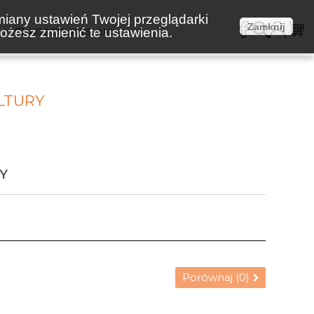
miany ustawień Twojej przeglądarki
Zamknij
żesz zmienić te ustawienia.
E
KOSZTY WYSYŁKI
LTURY
Y
Porównaj (
0
)