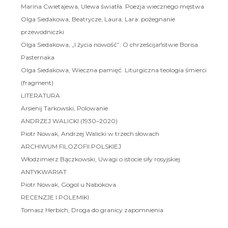
Marina Cwietajewa, Ulewa światła. Poezja wiecznego męstwa
Olga Siedakowa, Beatrycze, Laura, Lara: pożegnanie
przewodniczki
Olga Siedakowa, „I życia nowość”. O chrześcijaństwie Borisa
Pasternaka
Olga Siedakowa, Wieczna pamięć. Liturgiczna teologia śmierci
(fragment)
LITERATURA
Arsienij Tarkowski, Polowanie
ANDRZEJ WALICKI (1930–2020)
Piotr Nowak, Andrzej Walicki w trzech słowach
ARCHIWUM FILOZOFII POLSKIEJ
Włodzimierz Bączkowski, Uwagi o istocie siły rosyjskiej
ANTYKWARIAT
Piotr Nowak, Gogol u Nabokova
RECENZJE I POLEMIKI
Tomasz Herbich, Droga do granicy zapomnienia