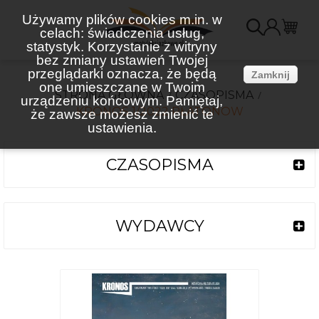
Używamy plików cookies m.in. w
celach: świadczenia usług,
K
statystyk. Korzystanie z witryny
bez zmiany ustawień Twojej
(
przeglądarki oznacza, że będą
Zamknij
one umieszczane w Twoim
STRONA GŁÓWNA
CZASOPISMA
urządzeniu końcowym. Pamiętaj,
KRONOS 1/2022 PŁATONOW
że zawsze możesz zmienić te
ustawienia.
CZASOPISMA
WYDAWCY