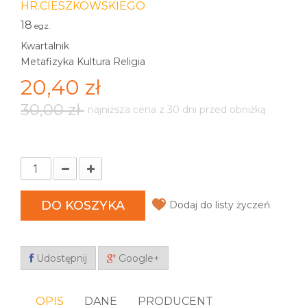
HR.CIESZKOWSKIEGO
18
egz.
Kwartalnik
Metafizyka Kultura Religia
20,40 zł
30,00 zł
najniższa cena z 30 dni przed obniżką
DO KOSZYKA
Dodaj do listy życzeń
Udostępnij
Google+
OPIS
DANE
PRODUCENT