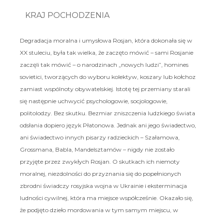
KRAJ POCHODZENIA
Degradacja moralna i umysłowa Rosjan, która dokonała się w
XX stuleciu, była tak wielka, że zaczęto mówić – sami Rosjanie
zaczęli tak mówić – o narodzinach „nowych ludzi”, homines
sovietici, tworzących do wyboru kolektyw, koszary lub kołchoz
zamiast wspólnoty obywatelskiej. Istotę tej przemiany starali
się następnie uchwycić psychologowie, socjologowie,
politolodzy. Bez skutku. Bezmiar zniszczenia ludzkiego świata
odsłania dopiero język Płatonowa. Jednak ani jego świadectwo,
ani świadectwo innych pisarzy radzieckich – Szałamowa,
Grossmana, Babla, Mandelsztamów – nigdy nie zostało
przyjęte przez zwykłych Rosjan. O skutkach ich niemoty
moralnej, niezdolności do przyznania się do popełnionych
zbrodni świadczy rosyjska wojna w Ukrainie i eksterminacja
ludności cywilnej, która ma miejsce współcześnie. Okazało się,
że podjęto dzieło mordowania w tym samym miejscu, w