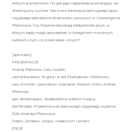
którym je przerwano. I to jest jego najbardziej przerażający, bo
ahistoryczny wymiar. Nie znam bardziej przejmującego opisu
rosyjskiego bestialstwa od obrazów zawartych w Czewengórze
Płatonowa. Czy Rosjanie odzyskają kiedykolwiek język, w
którym będą mogli opowiedzieć w kategoriach moralnych,
ludzkich o tym, co zrobili sobie i innym?
[Spis treści]
PREZENTACJE
Andriej Płatonow, Listy (wybór)
Leonid Karasiow, W górę i w dół (Dostojewski i Płatonow)
Lew Anninski, Ujawnienie i utajnienie. Maksim Gorki i Andriej
Płatonow
Igor Jewłampijew, Spadkobierca wielkich tradycji
Iosif Brodski, Przedmowa do pierwszego rosyjskiego wydania
Dołu Andrieja Płatonowa
Fredric Jameson, Utopia, modernizm i śmierć
ESEJE