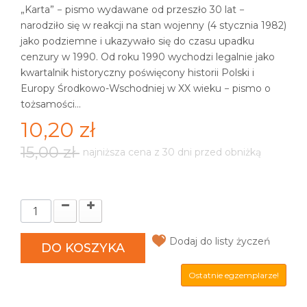
„Karta” − pismo wydawane od przeszło 30 lat −
narodziło się w reakcji na stan wojenny (4 stycznia 1982)
jako podziemne i ukazywało się do czasu upadku
cenzury w 1990. Od roku 1990 wychodzi legalnie jako
kwartalnik historyczny poświęcony historii Polski i
Europy Środkowo-Wschodniej w XX wieku − pismo o
tożsamości...
10,20 zł
15,00 zł
najniższa cena z 30 dni przed obniżką
Dodaj do listy życzeń
DO KOSZYKA
Ostatnie egzemplarze!