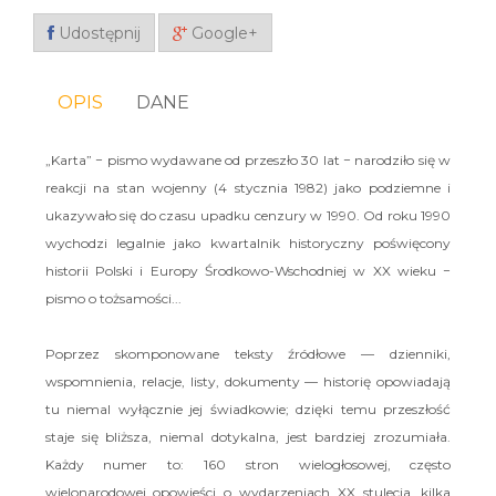
Udostępnij
Google+
OPIS
DANE
„Karta” − pismo wydawane od przeszło 30 lat − narodziło się w
reakcji na stan wojenny (4 stycznia 1982) jako podziemne i
ukazywało się do czasu upadku cenzury w 1990. Od roku 1990
wychodzi legalnie jako kwartalnik historyczny poświęcony
historii Polski i Europy Środkowo-Wschodniej w XX wieku −
pismo o tożsamości...
Poprzez skomponowane teksty źródłowe — dzienniki,
wspomnienia, relacje, listy, dokumenty — historię opowiadają
tu niemal wyłącznie jej świadkowie; dzięki temu przeszłość
staje się bliższa, niemal dotykalna, jest bardziej zrozumiała.
Każdy numer to: 160 stron wielogłosowej, często
wielonarodowej opowieści o wydarzeniach XX stulecia, kilka