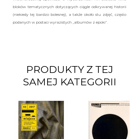
bloków tematycznych dotyczących ciągle odkrywanej historii
(niekiedy tej bardzo bolesnej), a także około stu zdjęć, często
podanych w postaci wyrazistych „albumów z epoki”.
PRODUKTY Z TEJ
SAMEJ KATEGORII