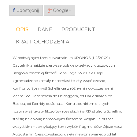
Udostępnij
Google+
OPIS
DANE
PRODUCENT
KRAJ POCHODZENIA
W podwójnym tomie kwartalnika KRONOS (1-2/2009)
Czytelnik znajdzie pierwsze polskie przekłady kluczowych
ustępów ostatniej filozofii Schellinga. W dziale Eseje
zgromadzone zostały natomiast teksty współczesne,
konfrontujące myśl Schellinga z różnymi nowoczesnymi
ideami: od Habermasa do Heideggera, od Baudrillarda po
Badiou, od Derridy do Jonasa. Kontrapunktem dla tych
rozpraw są teksty filozofów rosyjskich (w XIX stuleciu Schelling
stał się na chwilę narodowym filozofem Rosjan), a przede
wszystkim – zamykający tom wybór fragmentów Ojcze nasz
Augusta hr. Cieszkowskiego, dzieła niewznawianego od lat