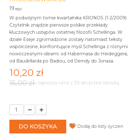
19
egz.
W podwójnym tomie kwartalnika KRONOS (1-2/2009)
Czytelnik znajdzie pierwsze polskie przekłady
kluczowych ustępów ostatniej filozofii Schellinga. W
dziale Eseje zgromadzone zostały natomiast teksty
współczesne, konfrontujące myśl Schellinga z różnymi
nowoczesnymi ideami: od Habermasa do Heideggera,
od Baudrillarda po Badiou, od Derridy do Jonasa.
10,20 zł
15,00 zł
najniższa cena z 30 dni przed obniżką
DO KOSZYKA
Dodaj do listy życzeń