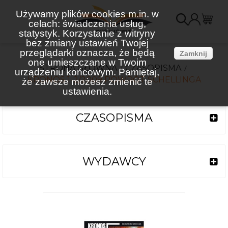
Używamy plików cookies m.in. w
celach: świadczenia usług,
K
statystyk. Korzystanie z witryny
bez zmiany ustawień Twojej
(
przeglądarki oznacza, że będą
Zamknij
one umieszczane w Twoim
STRONA GŁÓWNA
CZASOPISMA
urządzeniu końcowym. Pamiętaj,
KRONOS 1-2/2009 POWRÓT SCHELLINGA
że zawsze możesz zmienić te
ustawienia.
CZASOPISMA
WYDAWCY