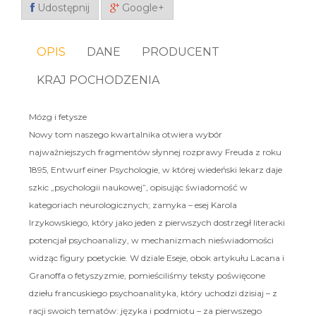
Udostępnij
Google+
OPIS
DANE
PRODUCENT
KRAJ POCHODZENIA
Mózg i fetysze
Nowy tom naszego kwartalnika otwiera wybór
najważniejszych fragmentów słynnej rozprawy Freuda z roku
1895, Entwurf einer Psychologie, w której wiedeński lekarz daje
szkic „psychologii naukowej”, opisując świadomość w
kategoriach neurologicznych; zamyka – esej Karola
Irzykowskiego, który jako jeden z pierwszych dostrzegł literacki
potencjał psychoanalizy, w mechanizmach nieświadomości
widząc figury poetyckie. W dziale Eseje, obok artykułu Lacana i
Granoffa o fetyszyzmie, pomieściliśmy teksty poświęcone
dziełu francuskiego psychoanalityka, który uchodzi dzisiaj – z
racji swoich tematów: języka i podmiotu – za pierwszego