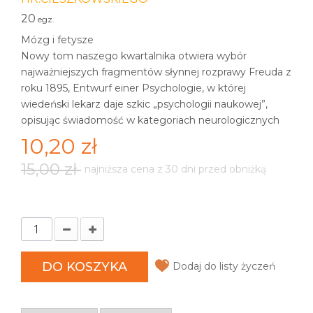
20
egz.
Mózg i fetysze
Nowy tom naszego kwartalnika otwiera wybór
najważniejszych fragmentów słynnej rozprawy Freuda z
roku 1895, Entwurf einer Psychologie, w której
wiedeński lekarz daje szkic „psychologii naukowej”,
opisując świadomość w kategoriach neurologicznych
10,20 zł
15,00 zł
najniższa cena z 30 dni przed obniżką
DO KOSZYKA
Dodaj do listy życzeń