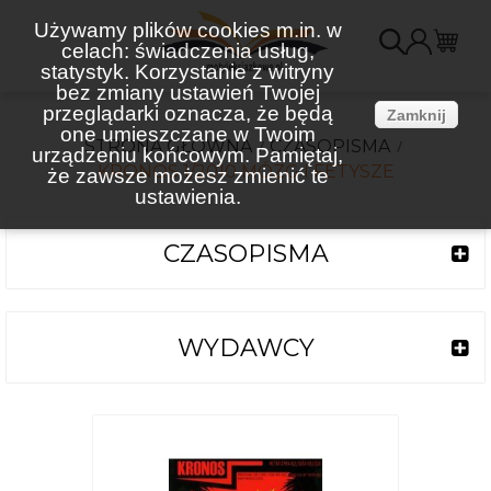
Używamy plików cookies m.in. w
celach: świadczenia usług,
K
statystyk. Korzystanie z witryny
bez zmiany ustawień Twojej
(
przeglądarki oznacza, że będą
Zamknij
one umieszczane w Twoim
STRONA GŁÓWNA
CZASOPISMA
urządzeniu końcowym. Pamiętaj,
KRONOS 1/2010 MÓZG I FETYSZE
że zawsze możesz zmienić te
ustawienia.
CZASOPISMA
WYDAWCY