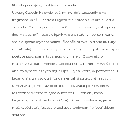
filozofa pomiędzy następcami Freuda.
Uwagę Czytelnika chcielibyśmy zwrócić szczególnie na
fragment książki Pierre’a Legendre’a Zbrodnia kaprala Lortie.
Traktat o Ojcu. Legendre – uczeń Lacana i twórca „antropologii
dogmatycznej” – buduje język wielokształtny i polisemiczny,
śmiało łącząc psychoanalizę i filozofię prawa, historię kultury i
metafizykę. Zamieszczony przez nas fragment jest napisany w
poetyce psychoanalitycznego kryminału. Opowieść o
masakrze w parlamencie Quebecu jest tu punktem wyjścia do
analizy symbolicznych figur Ojca i Syna, które, w przekonaniu
Legendre’a, zarysowują fundamentalną strukturę Tradycji,
umożliwiając montaż podmiotu i pozwalając człowiekowi
rozpoznać własne miejsce w istnieniu (Otchłani, mówi
Legendre, nadaliśmy twarz Ojca). Dzieło to pokazuje, jakie
możliwości stoją jeszcze przed spadkobiercami wiedeńskiego
doktora.